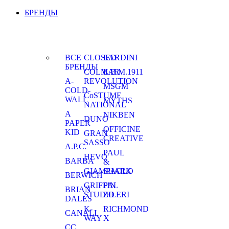
БРЕНДЫ
ВСЕ
CLOSED
LARDINI
БРЕНДЫ
COLMAR
L.B.M.1911
A-
REVOLUTION
MSGM
COLD-
CoSTUME
WALL
MYTHS
NATIONAL
A
NIKBEN
DUNO
PAPER
OFFICINE
KID
GRAN
CREATIVE
SASSO
A.P.C.
PAUL
HEVO
BARBA
&
GIAMPAOLO
SHARK
BERWICH
GRIFFIN
PAL
BRIAN
STUDIO
ZILERI
DALES
K-
RICHMOND
CANALI
WAY
X
CC