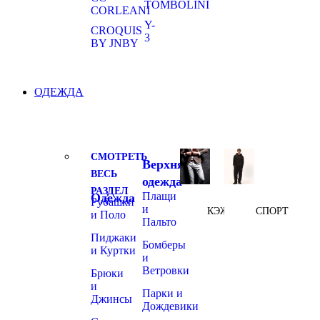
TOMBOLINI
CORLEANI
Y-
CROQUIS
3
BY JNBY
ОДЕЖДА
СМОТРЕТЬ
Верхняя
ВЕСЬ
одежда
РАЗДЕЛ
Плащи
Одежда
Рубашки
и
КЭЖУАЛ
СПОРТ
и Поло
Пальто
Пиджаки
Бомберы
и Куртки
и
Ветровки
Брюки
и
Парки и
Джинсы
Дождевики