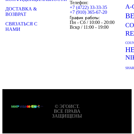
Телефон:
A-
+7 (4722) 33-33-35
ДОСТАВКА &
+7 (910) 365-67-20
ВОЗВРАТ
B
График работы:
Пн - Сб / 10:00 - 20:00
СВЯЗАТЬСЯ С
CO
Вскр / 11:00 - 19:00
НАМИ
R
COUN
H
NI
SHA
© ЭГОИСТ.
ВСЕ ПРАВА
ЗАЩИЩЕНЫ