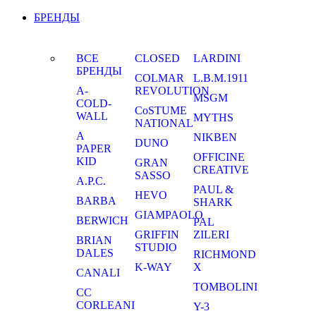
БРЕНДЫ
ВСЕ
CLOSED
LARDINI
БРЕНДЫ
COLMAR
L.B.M.1911
A-
REVOLUTION
MSGM
COLD-
CoSTUME
WALL
MYTHS
NATIONAL
A
NIKBEN
DUNO
PAPER
OFFICINE
KID
GRAN
CREATIVE
SASSO
A.P.C.
PAUL &
HEVO
BARBA
SHARK
GIAMPAOLO
BERWICH
PAL
GRIFFIN
ZILERI
BRIAN
STUDIO
DALES
RICHMOND
K-WAY
X
CANALI
TOMBOLINI
CC
CORLEANI
Y-3