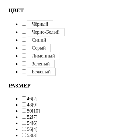
ЦВЕТ
Чёрный
Черно-Белый
Синий
Серый
Лимонный
Зеленый
Бежевый
РАЗМЕР
46
[2]
48
[9]
50
[10]
52
[7]
54
[6]
56
[4]
58
[3]