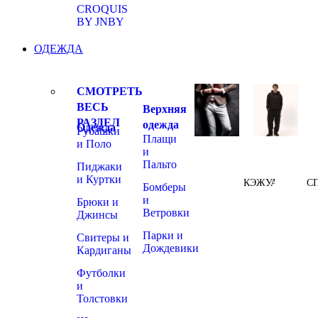
CROQUIS
BY JNBY
ОДЕЖДА
СМОТРЕТЬ
ВЕСЬ
Верхняя
РАЗДЕЛ
одежда
Одежда
Рубашки
Плащи
и Поло
и
Пальто
Пиджаки
и Куртки
КЭЖУАЛ
С
Бомберы
и
Брюки и
Ветровки
Джинсы
Парки и
Свитеры и
Дождевики
Кардиганы
Футболки
и
Толстовки