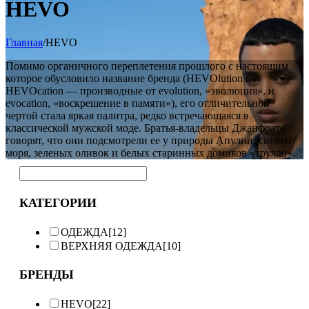
HEVO
Главная
/
HEVO
Помимо органичного переплетения прошлого с настоящим,
которое обусловило название бренда (HEVOlution и
HEVOcation — производные от evolution, «эволюция», и
evocation, «воскрешение в памяти»), его отличительной
чертой стала яркая палитра, редко встречающаяся в
классической мужской моде. Братья-владельцы Джанфрате
говорят, что они подсмотрели ее у природы Апулии: синего
моря, зеленых оливок и белых старинных домиков «трулло».
КАТЕГОРИИ
ОДЕЖДА
[12]
ВЕРХНЯЯ ОДЕЖДА
[10]
БРЕНДЫ
HEVO
[22]