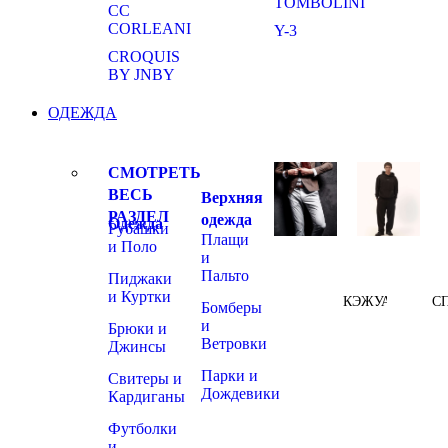
TOMBOLINI
CC
CORLEANI
Y-3
CROQUIS
BY JNBY
ОДЕЖДА
СМОТРЕТЬ
ВЕСЬ
Верхняя
РАЗДЕЛ
одежда
Одежда
Рубашки
Плащи
и Поло
и
Пальто
Пиджаки
и Куртки
КЭЖУАЛ
С
Бомберы
и
Брюки и
Ветровки
Джинсы
Парки и
Свитеры и
Дождевики
Кардиганы
Футболки
и