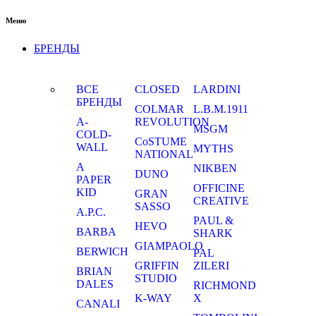
Меню
БРЕНДЫ
ВСЕ
CLOSED
LARDINI
БРЕНДЫ
COLMAR
L.B.M.1911
A-
REVOLUTION
MSGM
COLD-
CoSTUME
WALL
MYTHS
NATIONAL
A
NIKBEN
DUNO
PAPER
OFFICINE
KID
GRAN
CREATIVE
SASSO
A.P.C.
PAUL &
HEVO
BARBA
SHARK
GIAMPAOLO
BERWICH
PAL
GRIFFIN
ZILERI
BRIAN
STUDIO
DALES
RICHMOND
K-WAY
X
CANALI