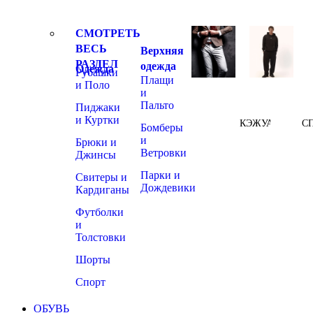
СМОТРЕТЬ
ВЕСЬ
Верхняя
РАЗДЕЛ
одежда
Одежда
Рубашки
Плащи
и Поло
и
Пальто
Пиджаки
и Куртки
КЭЖУАЛ
С
Бомберы
и
Брюки и
Ветровки
Джинсы
Парки и
Свитеры и
Дождевики
Кардиганы
Футболки
и
Толстовки
Шорты
Спорт
ОБУВЬ