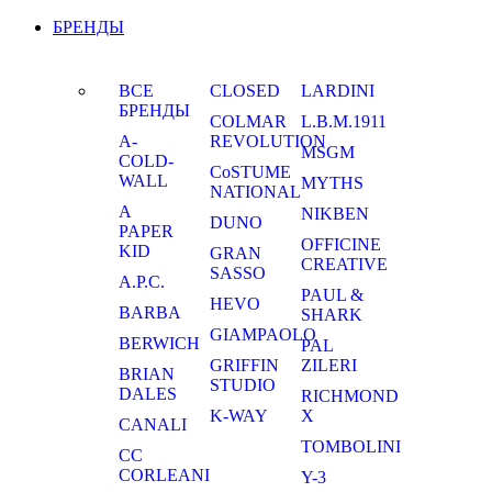
БРЕНДЫ
ВСЕ
CLOSED
LARDINI
БРЕНДЫ
COLMAR
L.B.M.1911
A-
REVOLUTION
MSGM
COLD-
CoSTUME
WALL
MYTHS
NATIONAL
A
NIKBEN
DUNO
PAPER
OFFICINE
KID
GRAN
CREATIVE
SASSO
A.P.C.
PAUL &
HEVO
BARBA
SHARK
GIAMPAOLO
BERWICH
PAL
GRIFFIN
ZILERI
BRIAN
STUDIO
DALES
RICHMOND
K-WAY
X
CANALI
TOMBOLINI
CC
CORLEANI
Y-3