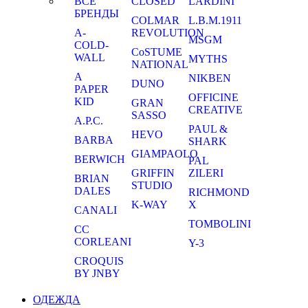
ВСЕ
CLOSED
LARDINI
БРЕНДЫ
COLMAR
L.B.M.1911
A-
REVOLUTION
MSGM
COLD-
CoSTUME
WALL
MYTHS
NATIONAL
A
NIKBEN
DUNO
PAPER
OFFICINE
KID
GRAN
CREATIVE
SASSO
A.P.C.
PAUL &
HEVO
BARBA
SHARK
GIAMPAOLO
BERWICH
PAL
GRIFFIN
ZILERI
BRIAN
STUDIO
DALES
RICHMOND
K-WAY
X
CANALI
TOMBOLINI
CC
CORLEANI
Y-3
CROQUIS
BY JNBY
ОДЕЖДА