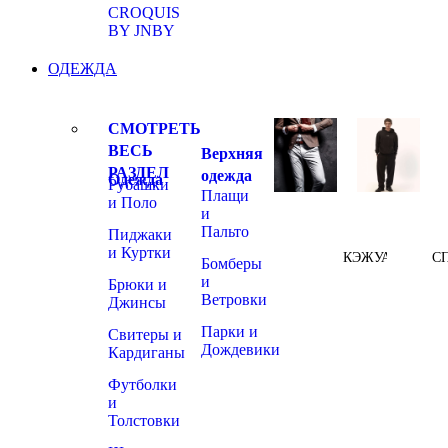
CROQUIS
BY JNBY
ОДЕЖДА
СМОТРЕТЬ
ВЕСЬ
Верхняя
РАЗДЕЛ
одежда
Одежда
Рубашки
Плащи
и Поло
и
Пальто
Пиджаки
и Куртки
КЭЖУАЛ
С
Бомберы
и
Брюки и
Ветровки
Джинсы
Парки и
Свитеры и
Дождевики
Кардиганы
Футболки
и
Толстовки