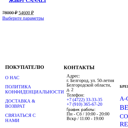
Жакет CANALI
78000
₽
54600
₽
Выберите параметры
ПОКУПАТЕЛЮ
КОНТАКТЫ
Адрес:
О НАС
г. Белгород, ул. 50-летия
Белгородской области,
ПОЛИТИКА
БР
д. 2
КОНФИДЕНЦИАЛЬНОСТИ
Телефон:
A-
+7 (4722) 33-33-35
ДОСТАВКА &
+7 (910) 365-67-20
ВОЗВРАТ
B
График работы:
Пн - Сб / 10:00 - 20:00
СВЯЗАТЬСЯ С
CO
Вскр / 11:00 - 19:00
НАМИ
R