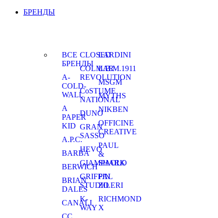
БРЕНДЫ
ВСЕ
CLOSED
LARDINI
БРЕНДЫ
COLMAR
L.B.M.1911
A-
REVOLUTION
MSGM
COLD-
CoSTUME
WALL
MYTHS
NATIONAL
A
NIKBEN
DUNO
PAPER
OFFICINE
KID
GRAN
CREATIVE
SASSO
A.P.C.
PAUL
HEVO
BARBA
&
GIAMPAOLO
SHARK
BERWICH
GRIFFIN
PAL
BRIAN
STUDIO
ZILERI
DALES
K-
RICHMOND
CANALI
WAY
X
CC