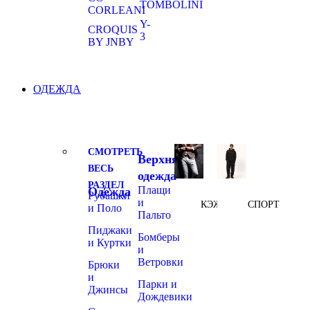
TOMBOLINI
CORLEANI
Y-
CROQUIS
3
BY JNBY
ОДЕЖДА
СМОТРЕТЬ
Верхняя
ВЕСЬ
одежда
РАЗДЕЛ
Плащи
Одежда
Рубашки
и
КЭЖУАЛ
СПОРТ
и Поло
Пальто
Пиджаки
Бомберы
и Куртки
и
Ветровки
Брюки
и
Парки и
Джинсы
Дождевики