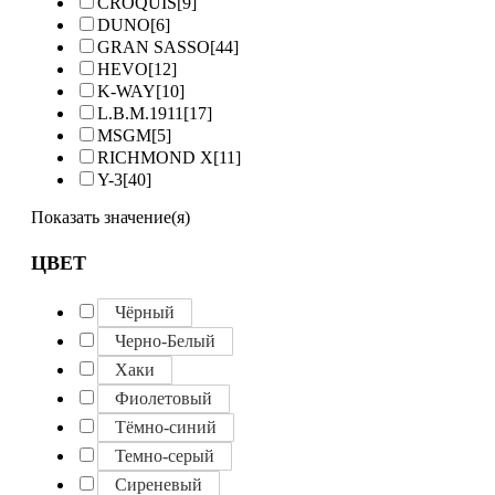
CROQUIS
[9]
DUNO
[6]
GRAN SASSO
[44]
HEVO
[12]
K-WAY
[10]
L.B.M.1911
[17]
MSGM
[5]
RICHMOND X
[11]
Y-3
[40]
Показать значение(я)
ЦВЕТ
Чёрный
Черно-Белый
Хаки
Фиолетовый
Тёмно-синий
Темно-серый
Сиреневый