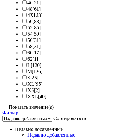
46
[21]
48
[61]
4XL
[3]
50
[88]
52
[85]
54
[59]
56
[31]
58
[31]
60
[17]
62
[1]
L
[120]
M
[126]
S
[25]
XL
[95]
XS
[2]
XXL
[40]
Показать значение(я)
Фильтр
Сортировать по
Недавно добавленные
Недавно добавленные