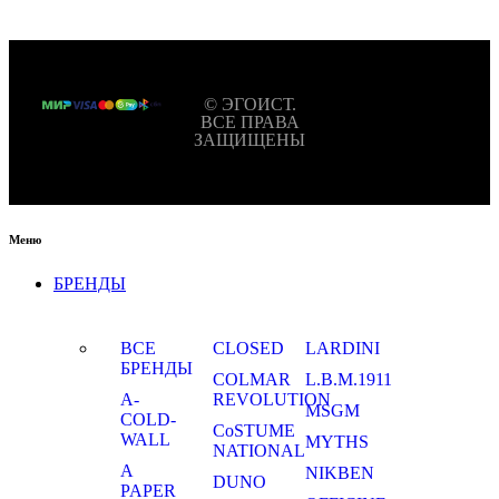
© ЭГОИСТ.
ВСЕ ПРАВА
ЗАЩИЩЕНЫ
Меню
БРЕНДЫ
ВСЕ
CLOSED
LARDINI
БРЕНДЫ
COLMAR
L.B.M.1911
A-
REVOLUTION
MSGM
COLD-
CoSTUME
WALL
MYTHS
NATIONAL
A
NIKBEN
DUNO
PAPER