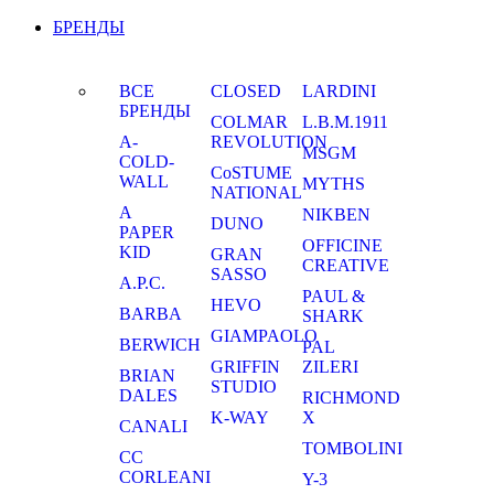
БРЕНДЫ
ВСЕ
CLOSED
LARDINI
БРЕНДЫ
COLMAR
L.B.M.1911
A-
REVOLUTION
MSGM
COLD-
CoSTUME
WALL
MYTHS
NATIONAL
A
NIKBEN
DUNO
PAPER
OFFICINE
KID
GRAN
CREATIVE
SASSO
A.P.C.
PAUL &
HEVO
BARBA
SHARK
GIAMPAOLO
BERWICH
PAL
GRIFFIN
ZILERI
BRIAN
STUDIO
DALES
RICHMOND
K-WAY
X
CANALI
TOMBOLINI
CC
CORLEANI
Y-3