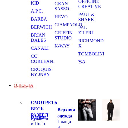
OFFICINE
KID
GRAN
CREATIVE
SASSO
A.P.C.
PAUL &
HEVO
BARBA
SHARK
GIAMPAOLO
BERWICH
PAL
GRIFFIN
ZILERI
BRIAN
STUDIO
DALES
RICHMOND
K-WAY
X
CANALI
TOMBOLINI
CC
CORLEANI
Y-3
CROQUIS
BY JNBY
ОДЕЖДА
СМОТРЕТЬ
ВЕСЬ
Верхняя
РАЗДЕЛ
одежда
Одежда
Рубашки
Плащи
и Поло
и