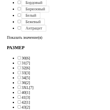
Бордовый
Бирюзовый
Белый
Бежевый
Антрацит
Показать значение(я)
РАЗМЕР
30
[6]
31
[7]
32
[6]
33
[3]
34
[5]
36
[2]
3XL
[7]
40
[1]
41
[3]
42
[1]
43
[2]