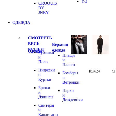
Y-3
CROQUIS
BY
JNBY
ОДЕЖДА
СМОТРЕТЬ
ВЕСЬ
Верхняя
РАЗДЕЛ
одежда
Одежда
Рубашки
Плащи
и
и
Поло
Пальто
Пиджаки
КЭЖУАЛ
С
Бомберы
и
и
Куртки
Ветровки
Брюки
Парки
и
и
Джинсы
Дождевики
Свитеры
и
Кардиганы