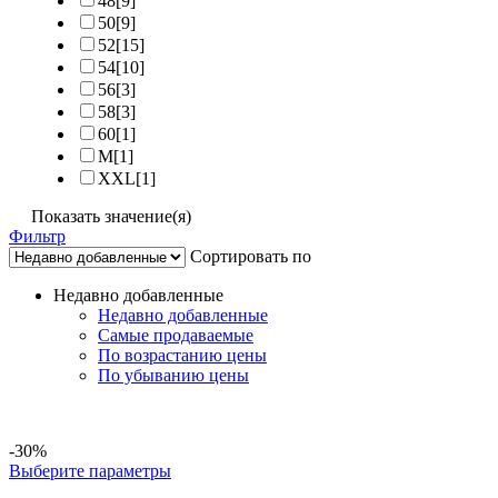
48
[9]
50
[9]
52
[15]
54
[10]
56
[3]
58
[3]
60
[1]
M
[1]
XXL
[1]
Показать значение(я)
Фильтр
Сортировать по
Недавно добавленные
Недавно добавленные
Самые продаваемые
По возрастанию цены
По убыванию цены
-30%
Выберите параметры