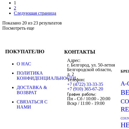
1
2
Следующая страница
Показано 20 из 23 результатов
Посмотреть еще
ПОКУПАТЕЛЮ
КОНТАКТЫ
Адрес:
О НАС
г. Белгород, ул. 50-летия
Белгородской области,
БР
ПОЛИТИКА
д. 2
КОНФИДЕНЦИАЛЬНОСТИ
Телефон:
A-
+7 (4722) 33-33-35
ДОСТАВКА &
+7 (910) 365-67-20
B
ВОЗВРАТ
График работы:
Пн - Сб / 10:00 - 20:00
CO
СВЯЗАТЬСЯ С
Вскр / 11:00 - 19:00
НАМИ
R
COUN
H