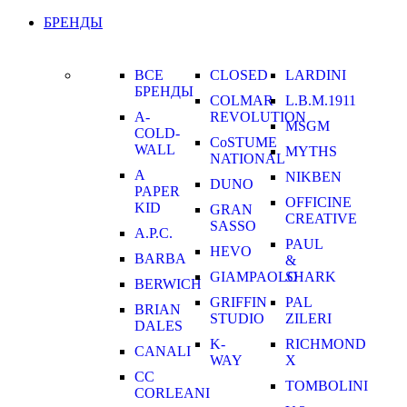
БРЕНДЫ
ВСЕ
CLOSED
LARDINI
БРЕНДЫ
COLMAR
L.B.M.1911
A-
REVOLUTION
MSGM
COLD-
CoSTUME
WALL
MYTHS
NATIONAL
A
NIKBEN
DUNO
PAPER
OFFICINE
KID
GRAN
CREATIVE
SASSO
A.P.C.
PAUL
HEVO
BARBA
&
GIAMPAOLO
SHARK
BERWICH
GRIFFIN
PAL
BRIAN
STUDIO
ZILERI
DALES
K-
RICHMOND
CANALI
WAY
X
CC
TOMBOLINI
CORLEANI