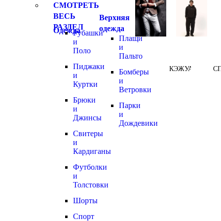
СМОТРЕТЬ
ВЕСЬ
Верхняя
РАЗДЕЛ
одежда
Одежда
Рубашки
Плащи
и
и
Поло
Пальто
Пиджаки
КЭЖУАЛ
С
Бомберы
и
и
Куртки
Ветровки
Брюки
Парки
и
и
Джинсы
Дождевики
Свитеры
и
Кардиганы
Футболки
и
Толстовки
Шорты
Спорт