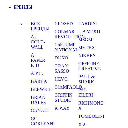
БРЕНДЫ
ВСЕ
CLOSED
LARDINI
БРЕНДЫ
COLMAR
L.B.M.1911
A-
REVOLUTION
MSGM
COLD-
CoSTUME
WALL
MYTHS
NATIONAL
A
NIKBEN
DUNO
PAPER
OFFICINE
KID
GRAN
CREATIVE
SASSO
A.P.C.
PAUL &
HEVO
BARBA
SHARK
GIAMPAOLO
BERWICH
PAL
GRIFFIN
ZILERI
BRIAN
STUDIO
DALES
RICHMOND
K-WAY
X
CANALI
TOMBOLINI
CC
CORLEANI
Y-3