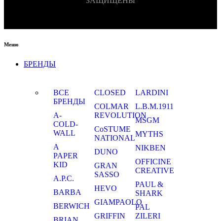
ЗАЩИЩЕНЫ
Меню
БРЕНДЫ
ВСЕ
CLOSED
LARDINI
БРЕНДЫ
COLMAR
L.B.M.1911
A-
REVOLUTION
MSGM
COLD-
CoSTUME
WALL
MYTHS
NATIONAL
A
NIKBEN
DUNO
PAPER
OFFICINE
KID
GRAN
CREATIVE
SASSO
A.P.C.
PAUL &
HEVO
BARBA
SHARK
GIAMPAOLO
BERWICH
PAL
GRIFFIN
ZILERI
BRIAN