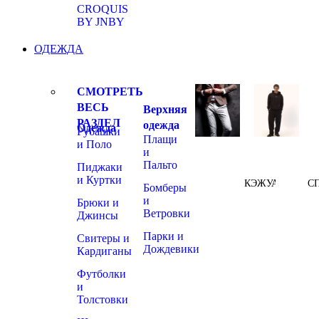
CROQUIS
BY JNBY
ОДЕЖДА
СМОТРЕТЬ
ВЕСЬ
Верхняя
РАЗДЕЛ
одежда
Одежда
Рубашки
Плащи
и Поло
и
Пальто
Пиджаки
и Куртки
КЭЖУАЛ
С
Бомберы
и
Брюки и
Ветровки
Джинсы
Парки и
Свитеры и
Дождевики
Кардиганы
Футболки
и
Толстовки