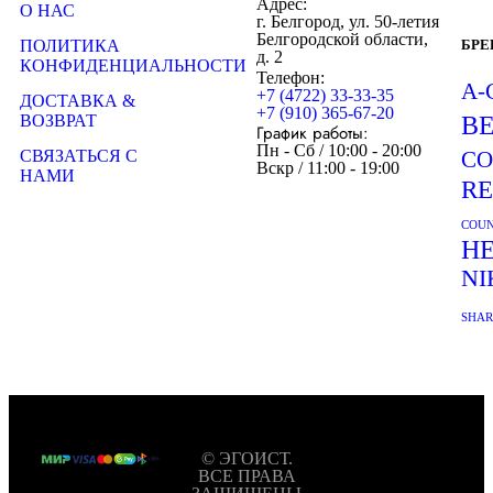
Адрес:
О НАС
г. Белгород, ул. 50-летия
Белгородской области,
ПОЛИТИКА
БР
д. 2
КОНФИДЕНЦИАЛЬНОСТИ
Телефон:
A-
+7 (4722) 33-33-35
ДОСТАВКА &
+7 (910) 365-67-20
ВОЗВРАТ
B
График работы:
Пн - Сб / 10:00 - 20:00
СВЯЗАТЬСЯ С
CO
Вскр / 11:00 - 19:00
НАМИ
R
COUN
H
NI
SHA
© ЭГОИСТ.
ВСЕ ПРАВА