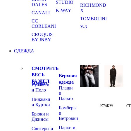
STUDIO
DALES
RICHMOND
K-WAY
X
CANALI
TOMBOLINI
CC
CORLEANI
Y-3
CROQUIS
BY JNBY
ОДЕЖДА
СМОТРЕТЬ
ВЕСЬ
Верхняя
РАЗДЕЛ
одежда
Одежда
Рубашки
Плащи
и Поло
и
Пальто
Пиджаки
и Куртки
КЭЖУАЛ
С
Бомберы
и
Брюки и
Ветровки
Джинсы
Парки и
Свитеры и