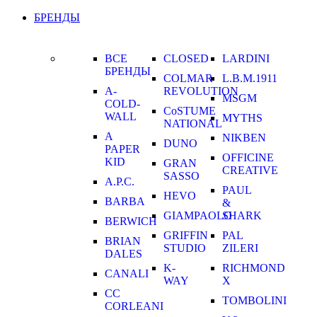
БРЕНДЫ
ВСЕ
CLOSED
LARDINI
БРЕНДЫ
COLMAR
L.B.M.1911
A-
REVOLUTION
MSGM
COLD-
CoSTUME
WALL
MYTHS
NATIONAL
A
NIKBEN
DUNO
PAPER
OFFICINE
KID
GRAN
CREATIVE
SASSO
A.P.C.
PAUL
HEVO
BARBA
&
GIAMPAOLO
SHARK
BERWICH
GRIFFIN
PAL
BRIAN
STUDIO
ZILERI
DALES
K-
RICHMOND
CANALI
WAY
X
CC
TOMBOLINI
CORLEANI