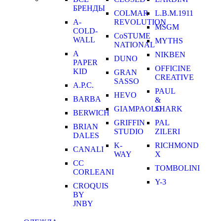
БРЕНДЫ
COLMAR
L.B.M.1911
A-
REVOLUTION
MSGM
COLD-
CoSTUME
WALL
MYTHS
NATIONAL
A
NIKBEN
DUNO
PAPER
OFFICINE
KID
GRAN
CREATIVE
SASSO
A.P.C.
PAUL
HEVO
BARBA
&
GIAMPAOLO
SHARK
BERWICH
GRIFFIN
PAL
BRIAN
STUDIO
ZILERI
DALES
K-
RICHMOND
CANALI
WAY
X
CC
TOMBOLINI
CORLEANI
Y-3
CROQUIS
BY
JNBY