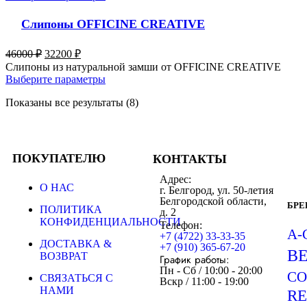
Слипоны OFFICINE CREATIVE
46000
₽
32200
₽
Слипоны из натуральной замши от OFFICINE CREATIVE
Выберите параметры
Показаны все результаты (8)
ПОКУПАТЕЛЮ
КОНТАКТЫ
Адрес:
О НАС
г. Белгород, ул. 50-летия
Белгородской области,
БР
ПОЛИТИКА
д. 2
КОНФИДЕНЦИАЛЬНОСТИ
Телефон:
A-
+7 (4722) 33-33-35
ДОСТАВКА &
+7 (910) 365-67-20
B
ВОЗВРАТ
График работы:
Пн - Сб / 10:00 - 20:00
CO
СВЯЗАТЬСЯ С
Вскр / 11:00 - 19:00
НАМИ
R