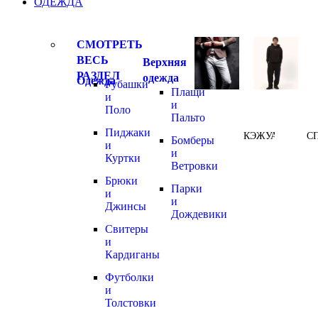
ОДЕЖДА
СМОТРЕТЬ
ВЕСЬ
Верхняя
РАЗДЕЛ
одежда
Одежда
Рубашки
Плащи
и
и
Поло
Пальто
Пиджаки
КЭЖУАЛ
С
Бомберы
и
и
Куртки
Ветровки
Брюки
Парки
и
и
Джинсы
Дождевики
Свитеры
и
Кардиганы
Футболки
и
Толстовки