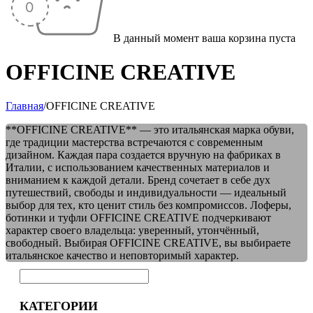
В данный момент ваша корзина пуста
OFFICINE CREATIVE
Главная
/
OFFICINE CREATIVE
**OFFICINE CREATIVE** — это итальянская марка обуви,
где традиции мастерства встречаются с современным
дизайном. Каждая пара создается вручную на фабриках в
Италии, с использованием качественных материалов и
вниманием к каждой детали. Бренд сочетает в себе дух
путешествий, свободы и индивидуальности — идеальный
выбор для тех, кто ценит стиль без компромиссов. Лоферы,
ботинки и туфли OFFICINE CREATIVE подчеркивают
характер своего владельца: уверенный, утончённый,
свободный. Выбирая OFFICINE CREATIVE, вы выбираете
итальянское качество и неповторимый характер.
КАТЕГОРИИ