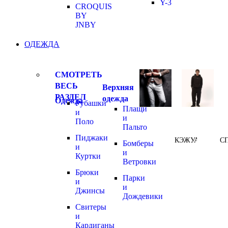
Y-3
CROQUIS
BY
JNBY
ОДЕЖДА
СМОТРЕТЬ
ВЕСЬ
Верхняя
РАЗДЕЛ
одежда
Одежда
Рубашки
Плащи
и
и
Поло
Пальто
Пиджаки
КЭЖУАЛ
С
Бомберы
и
и
Куртки
Ветровки
Брюки
Парки
и
и
Джинсы
Дождевики
Свитеры
и
Кардиганы