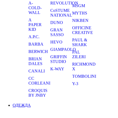
A-
REVOLUTION
MSGM
COLD-
CoSTUME
WALL
MYTHS
NATIONAL
A
NIKBEN
DUNO
PAPER
OFFICINE
KID
GRAN
CREATIVE
SASSO
A.P.C.
PAUL &
HEVO
BARBA
SHARK
GIAMPAOLO
BERWICH
PAL
GRIFFIN
ZILERI
BRIAN
STUDIO
DALES
RICHMOND
K-WAY
X
CANALI
TOMBOLINI
CC
CORLEANI
Y-3
CROQUIS
BY JNBY
ОДЕЖДА