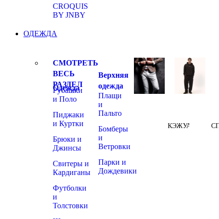
CROQUIS
BY JNBY
ОДЕЖДА
СМОТРЕТЬ
ВЕСЬ
Верхняя
РАЗДЕЛ
одежда
Одежда
Рубашки
Плащи
и Поло
и
Пальто
Пиджаки
и Куртки
КЭЖУАЛ
С
Бомберы
и
Брюки и
Ветровки
Джинсы
Парки и
Свитеры и
Дождевики
Кардиганы
Футболки
и
Толстовки