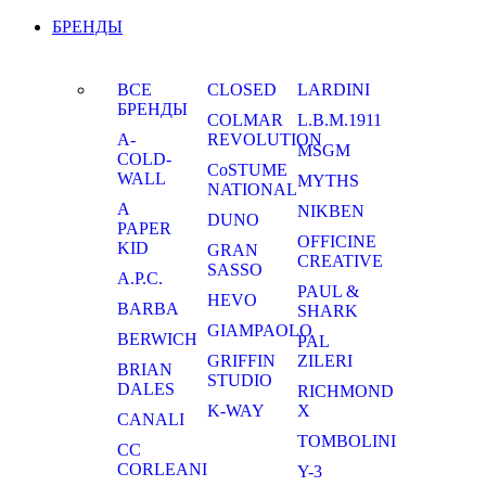
БРЕНДЫ
ВСЕ
CLOSED
LARDINI
БРЕНДЫ
COLMAR
L.B.M.1911
A-
REVOLUTION
MSGM
COLD-
CoSTUME
WALL
MYTHS
NATIONAL
A
NIKBEN
DUNO
PAPER
OFFICINE
KID
GRAN
CREATIVE
SASSO
A.P.C.
PAUL &
HEVO
BARBA
SHARK
GIAMPAOLO
BERWICH
PAL
GRIFFIN
ZILERI
BRIAN
STUDIO
DALES
RICHMOND
K-WAY
X
CANALI
TOMBOLINI
CC
CORLEANI
Y-3