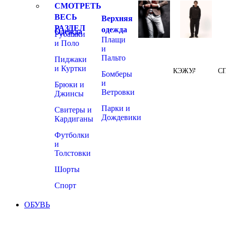
СМОТРЕТЬ
ВЕСЬ
Верхняя
РАЗДЕЛ
одежда
Одежда
Рубашки
Плащи
и Поло
и
Пальто
Пиджаки
и Куртки
КЭЖУАЛ
С
Бомберы
и
Брюки и
Ветровки
Джинсы
Парки и
Свитеры и
Дождевики
Кардиганы
Футболки
и
Толстовки
Шорты
Спорт
ОБУВЬ