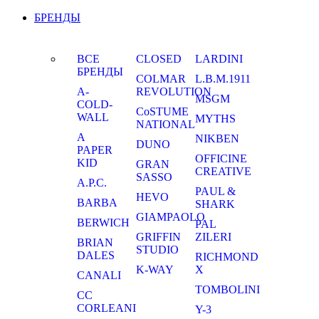
БРЕНДЫ
ВСЕ
CLOSED
LARDINI
БРЕНДЫ
COLMAR
L.B.M.1911
A-
REVOLUTION
MSGM
COLD-
CoSTUME
WALL
MYTHS
NATIONAL
A
NIKBEN
DUNO
PAPER
OFFICINE
KID
GRAN
CREATIVE
SASSO
A.P.C.
PAUL &
HEVO
BARBA
SHARK
GIAMPAOLO
BERWICH
PAL
GRIFFIN
ZILERI
BRIAN
STUDIO
DALES
RICHMOND
K-WAY
X
CANALI
TOMBOLINI
CC
CORLEANI
Y-3