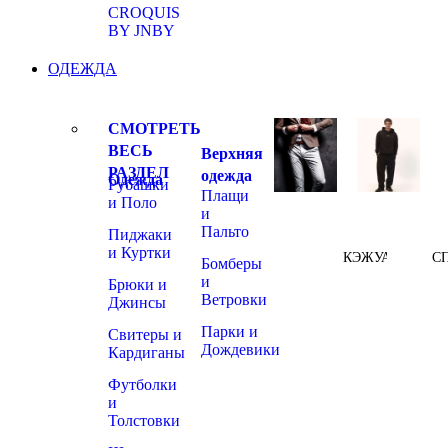
CROQUIS
BY JNBY
ОДЕЖДА
СМОТРЕТЬ
ВЕСЬ
Верхняя
РАЗДЕЛ
одежда
Одежда
Рубашки
Плащи
и Поло
и
Пальто
Пиджаки
и Куртки
КЭЖУАЛ
С
Бомберы
и
Брюки и
Ветровки
Джинсы
Парки и
Свитеры и
Дождевики
Кардиганы
Футболки
и
Толстовки