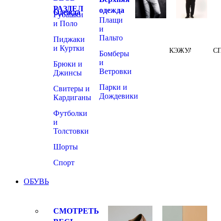
РАЗДЕЛ
одежда
Одежда
Рубашки
Плащи
и Поло
и
Пальто
Пиджаки
и Куртки
КЭЖУАЛ
С
Бомберы
и
Брюки и
Ветровки
Джинсы
Парки и
Свитеры и
Дождевики
Кардиганы
Футболки
и
Толстовки
Шорты
Спорт
ОБУВЬ
СМОТРЕТЬ