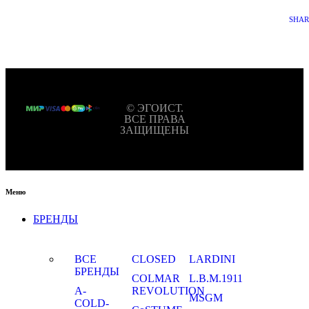
SHA
© ЭГОИСТ.
ВСЕ ПРАВА
ЗАЩИЩЕНЫ
Меню
БРЕНДЫ
ВСЕ
CLOSED
LARDINI
БРЕНДЫ
COLMAR
L.B.M.1911
A-
REVOLUTION
MSGM
COLD-