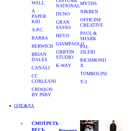
CoSTUME
WALL
MYTHS
NATIONAL
A
NIKBEN
DUNO
PAPER
OFFICINE
KID
GRAN
CREATIVE
SASSO
A.P.C.
PAUL &
HEVO
BARBA
SHARK
GIAMPAOLO
BERWICH
PAL
GRIFFIN
ZILERI
BRIAN
STUDIO
DALES
RICHMOND
K-WAY
X
CANALI
TOMBOLINI
CC
CORLEANI
Y-3
CROQUIS
BY JNBY
ОДЕЖДА
СМОТРЕТЬ
ВЕСЬ
Верхняя