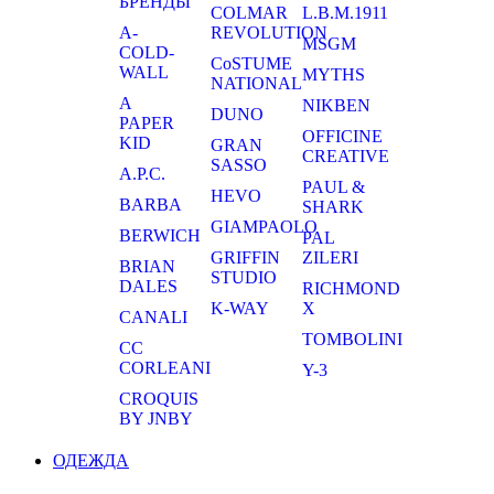
БРЕНДЫ
COLMAR
L.B.M.1911
A-
REVOLUTION
MSGM
COLD-
CoSTUME
WALL
MYTHS
NATIONAL
A
NIKBEN
DUNO
PAPER
OFFICINE
KID
GRAN
CREATIVE
SASSO
A.P.C.
PAUL &
HEVO
BARBA
SHARK
GIAMPAOLO
BERWICH
PAL
GRIFFIN
ZILERI
BRIAN
STUDIO
DALES
RICHMOND
K-WAY
X
CANALI
TOMBOLINI
CC
CORLEANI
Y-3
CROQUIS
BY JNBY
ОДЕЖДА