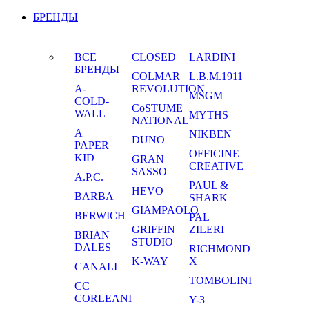
БРЕНДЫ
ВСЕ
CLOSED
LARDINI
БРЕНДЫ
COLMAR
L.B.M.1911
A-
REVOLUTION
MSGM
COLD-
CoSTUME
WALL
MYTHS
NATIONAL
A
NIKBEN
DUNO
PAPER
OFFICINE
KID
GRAN
CREATIVE
SASSO
A.P.C.
PAUL &
HEVO
BARBA
SHARK
GIAMPAOLO
BERWICH
PAL
GRIFFIN
ZILERI
BRIAN
STUDIO
DALES
RICHMOND
K-WAY
X
CANALI
TOMBOLINI
CC
CORLEANI
Y-3