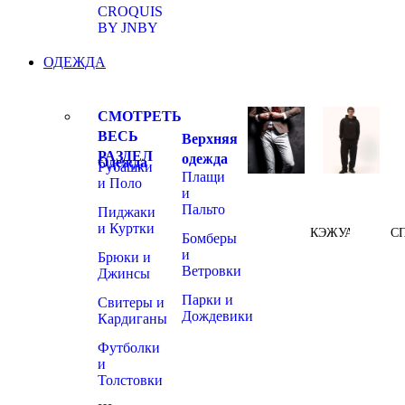
CROQUIS
BY JNBY
ОДЕЖДА
СМОТРЕТЬ
ВЕСЬ
Верхняя
РАЗДЕЛ
одежда
Одежда
Рубашки
Плащи
и Поло
и
Пальто
Пиджаки
и Куртки
КЭЖУАЛ
С
Бомберы
и
Брюки и
Ветровки
Джинсы
Парки и
Свитеры и
Дождевики
Кардиганы
Футболки
и
Толстовки