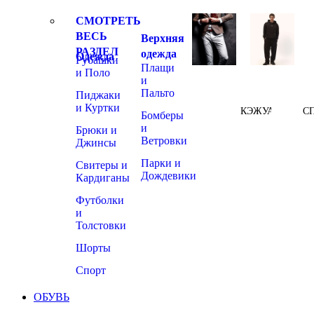
СМОТРЕТЬ
ВЕСЬ
Верхняя
РАЗДЕЛ
одежда
Одежда
Рубашки
Плащи
и Поло
и
Пальто
Пиджаки
и Куртки
КЭЖУАЛ
С
Бомберы
и
Брюки и
Ветровки
Джинсы
Парки и
Свитеры и
Дождевики
Кардиганы
Футболки
и
Толстовки
Шорты
Спорт
ОБУВЬ