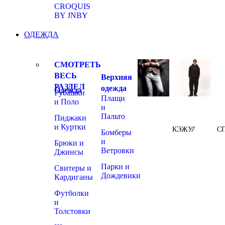
CROQUIS
BY JNBY
ОДЕЖДА
СМОТРЕТЬ
ВЕСЬ
Верхняя
РАЗДЕЛ
одежда
Одежда
Рубашки
Плащи
и Поло
и
Пальто
Пиджаки
и Куртки
КЭЖУАЛ
С
Бомберы
и
Брюки и
Ветровки
Джинсы
Парки и
Свитеры и
Дождевики
Кардиганы
Футболки
и
Толстовки