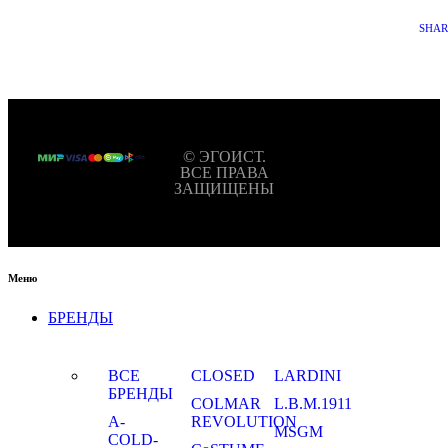
SHA
© ЭГОИСТ.
ВСЕ ПРАВА
ЗАЩИЩЕНЫ
Меню
БРЕНДЫ
ВСЕ
CLOSED
LARDINI
БРЕНДЫ
COLMAR
L.B.M.1911
A-
REVOLUTION
MSGM
COLD-