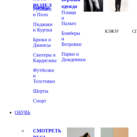
РАЗДЕЛ
одежда
Одежда
Рубашки
Плащи
и Поло
и
Пальто
Пиджаки
и Куртки
КЭЖУАЛ
С
Бомберы
и
Брюки и
Ветровки
Джинсы
Парки и
Свитеры и
Дождевики
Кардиганы
Футболки
и
Толстовки
Шорты
Спорт
ОБУВЬ
СМОТРЕТЬ