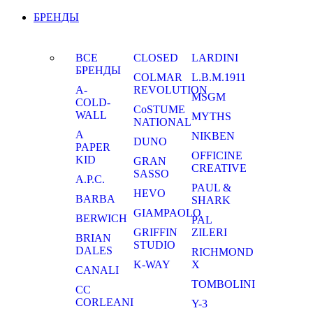
БРЕНДЫ
ВСЕ
CLOSED
LARDINI
БРЕНДЫ
COLMAR
L.B.M.1911
A-
REVOLUTION
MSGM
COLD-
CoSTUME
WALL
MYTHS
NATIONAL
A
NIKBEN
DUNO
PAPER
OFFICINE
KID
GRAN
CREATIVE
SASSO
A.P.C.
PAUL &
HEVO
BARBA
SHARK
GIAMPAOLO
BERWICH
PAL
GRIFFIN
ZILERI
BRIAN
STUDIO
DALES
RICHMOND
K-WAY
X
CANALI
TOMBOLINI
CC
CORLEANI
Y-3