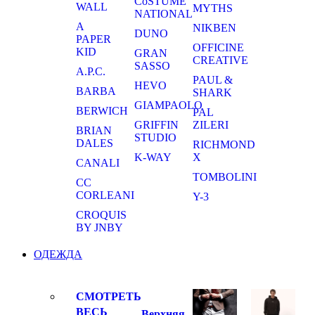
CoSTUME
WALL
MYTHS
NATIONAL
A
NIKBEN
DUNO
PAPER
OFFICINE
KID
GRAN
CREATIVE
SASSO
A.P.C.
PAUL &
HEVO
BARBA
SHARK
GIAMPAOLO
BERWICH
PAL
GRIFFIN
ZILERI
BRIAN
STUDIO
DALES
RICHMOND
K-WAY
X
CANALI
TOMBOLINI
CC
CORLEANI
Y-3
CROQUIS
BY JNBY
ОДЕЖДА
СМОТРЕТЬ
ВЕСЬ
Верхняя