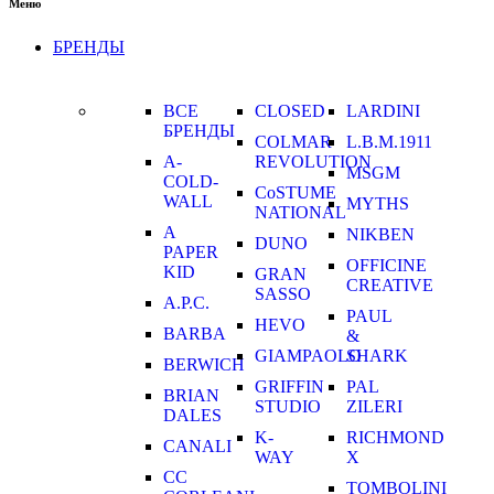
Меню
БРЕНДЫ
ВСЕ
CLOSED
LARDINI
БРЕНДЫ
COLMAR
L.B.M.1911
A-
REVOLUTION
MSGM
COLD-
CoSTUME
WALL
MYTHS
NATIONAL
A
NIKBEN
DUNO
PAPER
OFFICINE
KID
GRAN
CREATIVE
SASSO
A.P.C.
PAUL
HEVO
BARBA
&
GIAMPAOLO
SHARK
BERWICH
GRIFFIN
PAL
BRIAN
STUDIO
ZILERI
DALES
K-
RICHMOND
CANALI
WAY
X
CC
TOMBOLINI