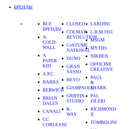
БРЕНДЫ
ВСЕ
CLOSED
LARDINI
БРЕНДЫ
COLMAR
L.B.M.1911
A-
REVOLUTION
MSGM
COLD-
CoSTUME
WALL
MYTHS
NATIONAL
A
NIKBEN
DUNO
PAPER
OFFICINE
KID
GRAN
CREATIVE
SASSO
A.P.C.
PAUL
HEVO
BARBA
&
GIAMPAOLO
SHARK
BERWICH
GRIFFIN
PAL
BRIAN
STUDIO
ZILERI
DALES
K-
RICHMOND
CANALI
WAY
X
CC
TOMBOLINI
CORLEANI