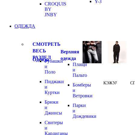
Y-3
CROQUIS
BY
JNBY
ОДЕЖДА
СМОТРЕТЬ
ВЕСЬ
Верхняя
РАЗДЕЛ
одежда
Одежда
Рубашки
Плащи
и
и
Поло
Пальто
Пиджаки
КЭЖУАЛ
С
Бомберы
и
и
Куртки
Ветровки
Брюки
Парки
и
и
Джинсы
Дождевики
Свитеры
и
Кардиганы