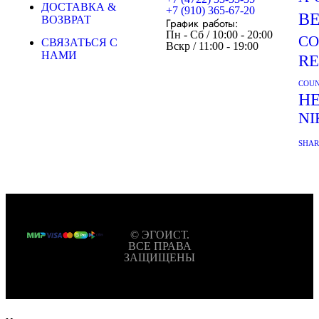
ДОСТАВКА &
+7 (910) 365-67-20
B
ВОЗВРАТ
График работы:
Пн - Сб / 10:00 - 20:00
CO
СВЯЗАТЬСЯ С
Вскр / 11:00 - 19:00
НАМИ
R
COUN
H
NI
SHA
© ЭГОИСТ.
ВСЕ ПРАВА
ЗАЩИЩЕНЫ