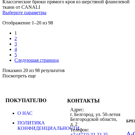
Классические брюки прямого кроя из шерстяной фланелевой
ткани от CANALI
Выберите параметры
Отображение 1–20 из 98
1
2
3
4
5
Следующая страница
Показано 20 из 98 результатов
Посмотреть еще
ПОКУПАТЕЛЮ
КОНТАКТЫ
Адрес:
О НАС
г. Белгород, ул. 50-летия
Белгородской области,
БР
ПОЛИТИКА
д. 2
КОНФИДЕНЦИАЛЬНОСТИ
Телефон:
A-
+7 (4722) 33-33-35