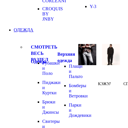
CORLEANI
Y-3
CROQUIS
BY
JNBY
ОДЕЖДА
СМОТРЕТЬ
ВЕСЬ
Верхняя
РАЗДЕЛ
одежда
Одежда
Рубашки
Плащи
и
и
Поло
Пальто
Пиджаки
КЭЖУАЛ
С
Бомберы
и
и
Куртки
Ветровки
Брюки
Парки
и
и
Джинсы
Дождевики
Свитеры
и