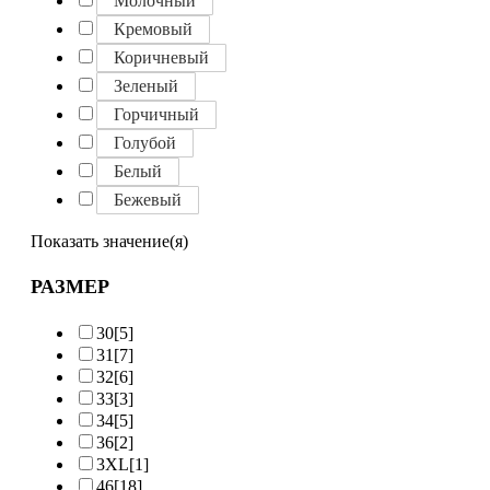
Молочный
Кремовый
Коричневый
Зеленый
Горчичный
Голубой
Белый
Бежевый
Показать значение(я)
РАЗМЕР
30
[5]
31
[7]
32
[6]
33
[3]
34
[5]
36
[2]
3XL
[1]
46
[18]