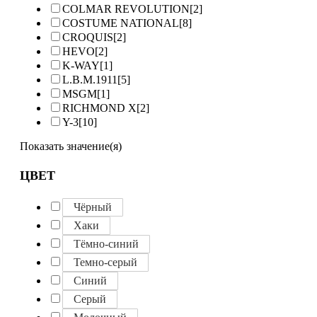
COLMAR REVOLUTION
[2]
COSTUME NATIONAL
[8]
CROQUIS
[2]
HEVO
[2]
K-WAY
[1]
L.B.M.1911
[5]
MSGM
[1]
RICHMOND X
[2]
Y-3
[10]
Показать значение(я)
ЦВЕТ
Чёрный
Хаки
Тёмно-синий
Темно-серый
Синий
Серый