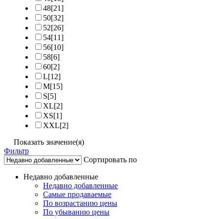
48
[21]
50
[32]
52
[26]
54
[11]
56
[10]
58
[6]
60
[2]
L
[12]
M
[15]
S
[5]
XL
[2]
XS
[1]
XXL
[2]
Показать значение(я)
Фильтр
Сортировать по
Недавно добавленные
Недавно добавленные
Самые продаваемые
По возрастанию цены
По убыванию цены