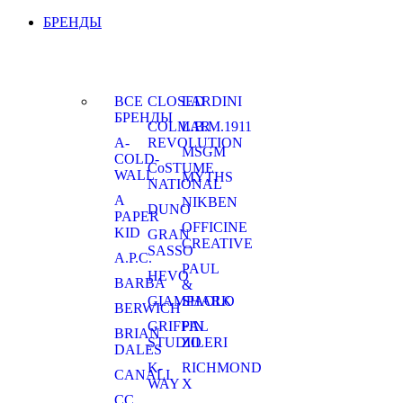
БРЕНДЫ
ВСЕ
CLOSED
LARDINI
БРЕНДЫ
COLMAR
L.B.M.1911
A-
REVOLUTION
MSGM
COLD-
CoSTUME
WALL
MYTHS
NATIONAL
A
NIKBEN
DUNO
PAPER
OFFICINE
KID
GRAN
CREATIVE
SASSO
A.P.C.
PAUL
HEVO
BARBA
&
GIAMPAOLO
SHARK
BERWICH
GRIFFIN
PAL
BRIAN
STUDIO
ZILERI
DALES
K-
RICHMOND
CANALI
WAY
X
CC