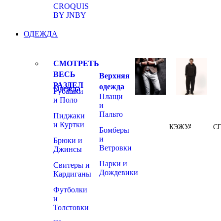
CROQUIS
BY JNBY
ОДЕЖДА
СМОТРЕТЬ
ВЕСЬ
Верхняя
РАЗДЕЛ
одежда
Одежда
Рубашки
Плащи
и Поло
и
Пальто
Пиджаки
и Куртки
КЭЖУАЛ
С
Бомберы
и
Брюки и
Ветровки
Джинсы
Парки и
Свитеры и
Дождевики
Кардиганы
Футболки
и
Толстовки