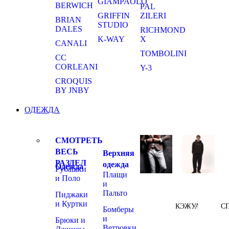
GIAMPAOLO
BERWICH
PAL
GRIFFIN
ZILERI
BRIAN
STUDIO
DALES
RICHMOND
K-WAY
X
CANALI
TOMBOLINI
CC
CORLEANI
Y-3
CROQUIS
BY JNBY
ОДЕЖДА
СМОТРЕТЬ
ВЕСЬ
Верхняя
РАЗДЕЛ
одежда
Одежда
Рубашки
Плащи
и Поло
и
Пальто
Пиджаки
и Куртки
КЭЖУАЛ
С
Бомберы
и
Брюки и
Ветровки