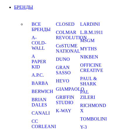
БРЕНДЫ
ВСЕ
CLOSED
LARDINI
БРЕНДЫ
COLMAR
L.B.M.1911
A-
REVOLUTION
MSGM
COLD-
CoSTUME
WALL
MYTHS
NATIONAL
A
NIKBEN
DUNO
PAPER
OFFICINE
KID
GRAN
CREATIVE
SASSO
A.P.C.
PAUL &
HEVO
BARBA
SHARK
GIAMPAOLO
BERWICH
PAL
GRIFFIN
ZILERI
BRIAN
STUDIO
DALES
RICHMOND
K-WAY
X
CANALI
TOMBOLINI
CC
CORLEANI
Y-3