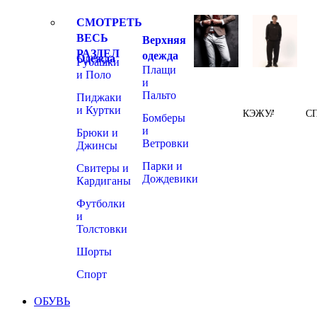
СМОТРЕТЬ
ВЕСЬ
Верхняя
РАЗДЕЛ
одежда
Одежда
Рубашки
Плащи
и Поло
и
Пальто
Пиджаки
и Куртки
КЭЖУАЛ
С
Бомберы
и
Брюки и
Ветровки
Джинсы
Парки и
Свитеры и
Дождевики
Кардиганы
Футболки
и
Толстовки
Шорты
Спорт
ОБУВЬ