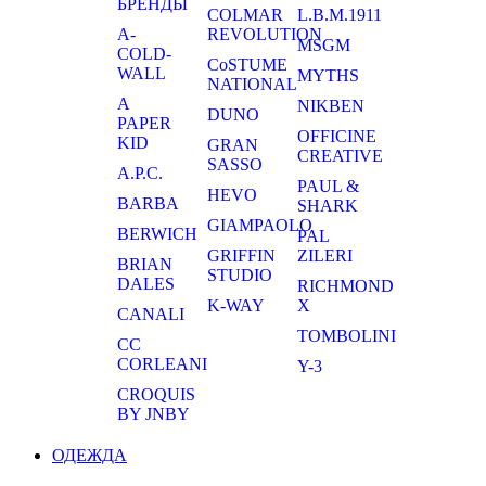
БРЕНДЫ
COLMAR
L.B.M.1911
A-
REVOLUTION
MSGM
COLD-
CoSTUME
WALL
MYTHS
NATIONAL
A
NIKBEN
DUNO
PAPER
OFFICINE
KID
GRAN
CREATIVE
SASSO
A.P.C.
PAUL &
HEVO
BARBA
SHARK
GIAMPAOLO
BERWICH
PAL
GRIFFIN
ZILERI
BRIAN
STUDIO
DALES
RICHMOND
K-WAY
X
CANALI
TOMBOLINI
CC
CORLEANI
Y-3
CROQUIS
BY JNBY
ОДЕЖДА