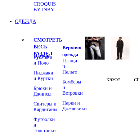
CROQUIS
BY JNBY
ОДЕЖДА
СМОТРЕТЬ
ВЕСЬ
Верхняя
РАЗДЕЛ
одежда
Одежда
Рубашки
Плащи
и Поло
и
Пальто
Пиджаки
и Куртки
КЭЖУАЛ
С
Бомберы
и
Брюки и
Ветровки
Джинсы
Парки и
Свитеры и
Дождевики
Кардиганы
Футболки
и
Толстовки