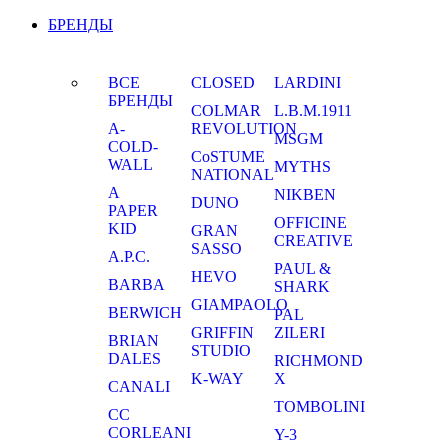
БРЕНДЫ
ВСЕ
CLOSED
LARDINI
БРЕНДЫ
COLMAR
L.B.M.1911
A-
REVOLUTION
MSGM
COLD-
CoSTUME
WALL
MYTHS
NATIONAL
A
NIKBEN
DUNO
PAPER
OFFICINE
KID
GRAN
CREATIVE
SASSO
A.P.C.
PAUL &
HEVO
BARBA
SHARK
GIAMPAOLO
BERWICH
PAL
GRIFFIN
ZILERI
BRIAN
STUDIO
DALES
RICHMOND
K-WAY
X
CANALI
TOMBOLINI
CC
CORLEANI
Y-3