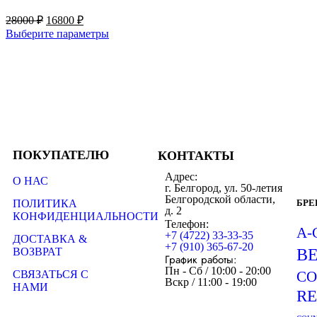
28000
₽
16800
₽
Выберите параметры
ПОКУПАТЕЛЮ
КОНТАКТЫ
Адрес:
О НАС
г. Белгород, ул. 50-летия
Белгородской области,
ПОЛИТИКА
БР
д. 2
КОНФИДЕНЦИАЛЬНОСТИ
Телефон:
A-
+7 (4722) 33-33-35
ДОСТАВКА &
+7 (910) 365-67-20
ВОЗВРАТ
B
График работы:
Пн - Сб / 10:00 - 20:00
СВЯЗАТЬСЯ С
CO
Вскр / 11:00 - 19:00
НАМИ
R