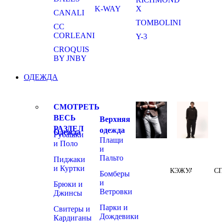
K-WAY
X
CANALI
TOMBOLINI
CC
CORLEANI
Y-3
CROQUIS
BY JNBY
ОДЕЖДА
СМОТРЕТЬ
ВЕСЬ
Верхняя
РАЗДЕЛ
одежда
Одежда
Рубашки
Плащи
и Поло
и
Пальто
Пиджаки
и Куртки
КЭЖУАЛ
С
Бомберы
и
Брюки и
Ветровки
Джинсы
Парки и
Свитеры и
Дождевики
Кардиганы