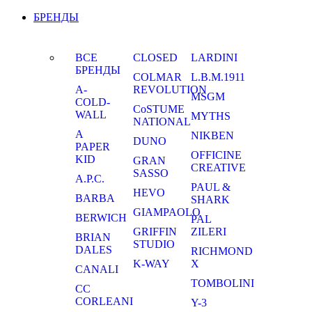
БРЕНДЫ
ВСЕ
CLOSED
LARDINI
БРЕНДЫ
COLMAR
L.B.M.1911
A-
REVOLUTION
MSGM
COLD-
CoSTUME
WALL
MYTHS
NATIONAL
A
NIKBEN
DUNO
PAPER
OFFICINE
KID
GRAN
CREATIVE
SASSO
A.P.C.
PAUL &
HEVO
BARBA
SHARK
GIAMPAOLO
BERWICH
PAL
GRIFFIN
ZILERI
BRIAN
STUDIO
DALES
RICHMOND
K-WAY
X
CANALI
TOMBOLINI
CC
CORLEANI
Y-3