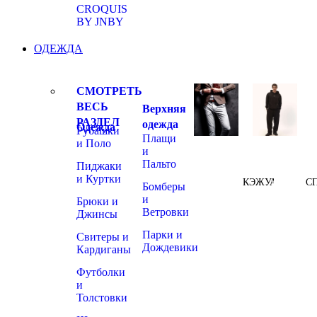
CROQUIS
BY JNBY
ОДЕЖДА
СМОТРЕТЬ
ВЕСЬ
Верхняя
РАЗДЕЛ
одежда
Одежда
Рубашки
Плащи
и Поло
и
Пальто
Пиджаки
и Куртки
КЭЖУАЛ
С
Бомберы
и
Брюки и
Ветровки
Джинсы
Парки и
Свитеры и
Дождевики
Кардиганы
Футболки
и
Толстовки