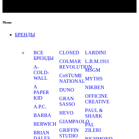
Меню
БРЕНДЫ
ВСЕ
CLOSED
LARDINI
БРЕНДЫ
COLMAR
L.B.M.1911
A-
REVOLUTION
MSGM
COLD-
CoSTUME
WALL
MYTHS
NATIONAL
A
NIKBEN
DUNO
PAPER
OFFICINE
KID
GRAN
CREATIVE
SASSO
A.P.C.
PAUL &
HEVO
BARBA
SHARK
GIAMPAOLO
BERWICH
PAL
GRIFFIN
ZILERI
BRIAN
STUDIO
DALES
RICHMOND