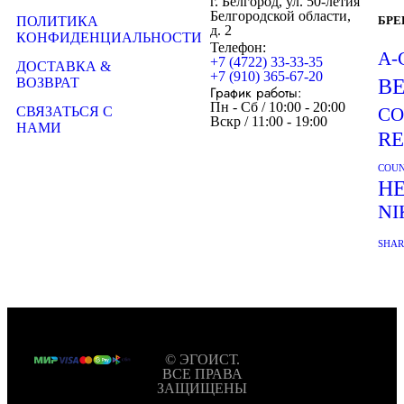
г. Белгород, ул. 50-летия
Белгородской области,
ПОЛИТИКА
БР
д. 2
КОНФИДЕНЦИАЛЬНОСТИ
Телефон:
A-
+7 (4722) 33-33-35
ДОСТАВКА &
+7 (910) 365-67-20
ВОЗВРАТ
B
График работы:
Пн - Сб / 10:00 - 20:00
СВЯЗАТЬСЯ С
CO
Вскр / 11:00 - 19:00
НАМИ
R
COUN
H
NI
SHA
© ЭГОИСТ.
ВСЕ ПРАВА
ЗАЩИЩЕНЫ