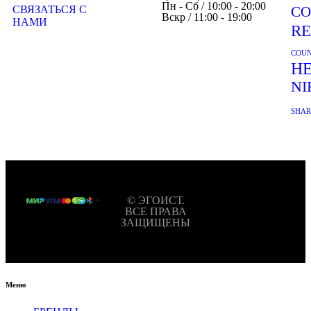
Пн - Сб / 10:00 - 20:00
СВЯЗАТЬСЯ С
CO
Вскр / 11:00 - 19:00
НАМИ
R
COUN
H
NI
SHA
© ЭГОИСТ.
ВСЕ ПРАВА
ЗАЩИЩЕНЫ
Меню