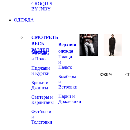
CROQUIS
BY JNBY
ОДЕЖДА
СМОТРЕТЬ
ВЕСЬ
Верхняя
РАЗДЕЛ
одежда
Одежда
Рубашки
Плащи
и Поло
и
Пальто
Пиджаки
и Куртки
КЭЖУАЛ
С
Бомберы
и
Брюки и
Ветровки
Джинсы
Парки и
Свитеры и
Дождевики
Кардиганы
Футболки
и
Толстовки