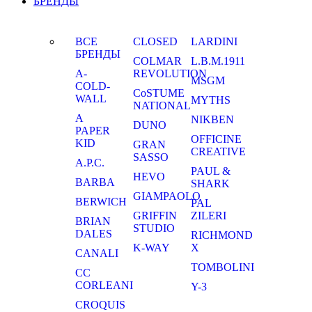
БРЕНДЫ
ВСЕ
CLOSED
LARDINI
БРЕНДЫ
COLMAR
L.B.M.1911
A-
REVOLUTION
MSGM
COLD-
CoSTUME
WALL
MYTHS
NATIONAL
A
NIKBEN
DUNO
PAPER
OFFICINE
KID
GRAN
CREATIVE
SASSO
A.P.C.
PAUL &
HEVO
BARBA
SHARK
GIAMPAOLO
BERWICH
PAL
GRIFFIN
ZILERI
BRIAN
STUDIO
DALES
RICHMOND
K-WAY
X
CANALI
TOMBOLINI
CC
CORLEANI
Y-3
CROQUIS