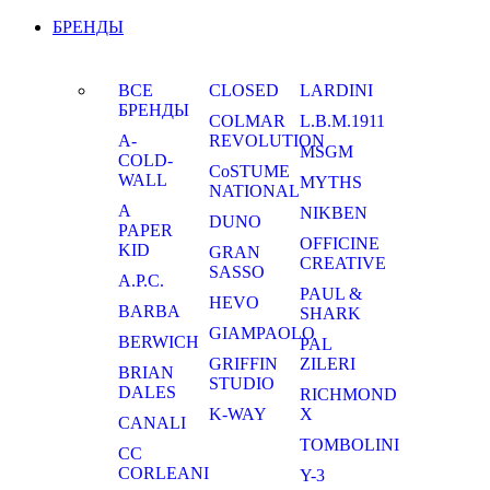
БРЕНДЫ
ВСЕ
CLOSED
LARDINI
БРЕНДЫ
COLMAR
L.B.M.1911
A-
REVOLUTION
MSGM
COLD-
CoSTUME
WALL
MYTHS
NATIONAL
A
NIKBEN
DUNO
PAPER
OFFICINE
KID
GRAN
CREATIVE
SASSO
A.P.C.
PAUL &
HEVO
BARBA
SHARK
GIAMPAOLO
BERWICH
PAL
GRIFFIN
ZILERI
BRIAN
STUDIO
DALES
RICHMOND
K-WAY
X
CANALI
TOMBOLINI
CC
CORLEANI
Y-3