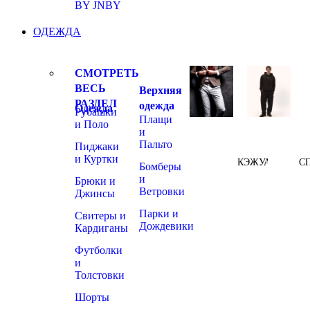
BY JNBY
ОДЕЖДА
СМОТРЕТЬ
ВЕСЬ
Верхняя
РАЗДЕЛ
одежда
Одежда
Рубашки
Плащи
и Поло
и
Пальто
Пиджаки
и Куртки
КЭЖУАЛ
С
Бомберы
и
Брюки и
Ветровки
Джинсы
Парки и
Свитеры и
Дождевики
Кардиганы
Футболки
и
Толстовки
Шорты