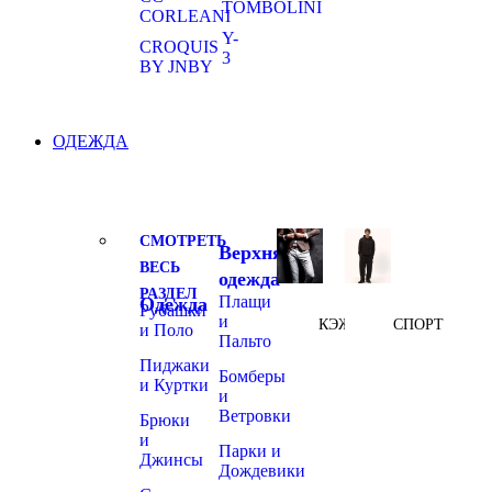
TOMBOLINI
CORLEANI
Y-
CROQUIS
3
BY JNBY
ОДЕЖДА
СМОТРЕТЬ
Верхняя
ВЕСЬ
одежда
РАЗДЕЛ
Плащи
Одежда
Рубашки
и
КЭЖУАЛ
СПОРТ
и Поло
Пальто
Пиджаки
Бомберы
и Куртки
и
Ветровки
Брюки
и
Парки и
Джинсы
Дождевики