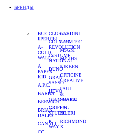
БРЕНДЫ
ВСЕ
CLOSED
LARDINI
БРЕНДЫ
COLMAR
L.B.M.1911
A-
REVOLUTION
MSGM
COLD-
CoSTUME
WALL
MYTHS
NATIONAL
A
NIKBEN
DUNO
PAPER
OFFICINE
KID
GRAN
CREATIVE
SASSO
A.P.C.
PAUL
HEVO
BARBA
&
GIAMPAOLO
SHARK
BERWICH
GRIFFIN
PAL
BRIAN
STUDIO
ZILERI
DALES
K-
RICHMOND
CANALI
WAY
X
CC