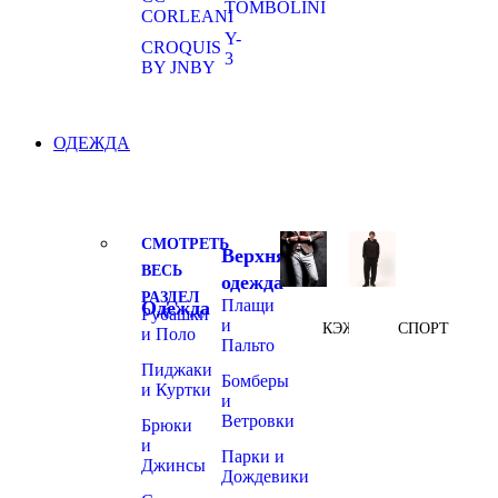
TOMBOLINI
CORLEANI
Y-
CROQUIS
3
BY JNBY
ОДЕЖДА
СМОТРЕТЬ
Верхняя
ВЕСЬ
одежда
РАЗДЕЛ
Плащи
Одежда
Рубашки
и
КЭЖУАЛ
СПОРТ
и Поло
Пальто
Пиджаки
Бомберы
и Куртки
и
Ветровки
Брюки
и
Парки и
Джинсы
Дождевики