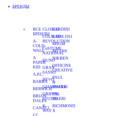
БРЕНДЫ
ВСЕ
CLOSED
LARDINI
БРЕНДЫ
COLMAR
L.B.M.1911
A-
REVOLUTION
MSGM
COLD-
CoSTUME
WALL
MYTHS
NATIONAL
A
NIKBEN
DUNO
PAPER
OFFICINE
KID
GRAN
CREATIVE
SASSO
A.P.C.
PAUL
HEVO
BARBA
&
GIAMPAOLO
SHARK
BERWICH
GRIFFIN
PAL
BRIAN
STUDIO
ZILERI
DALES
K-
RICHMOND
CANALI
WAY
X
CC