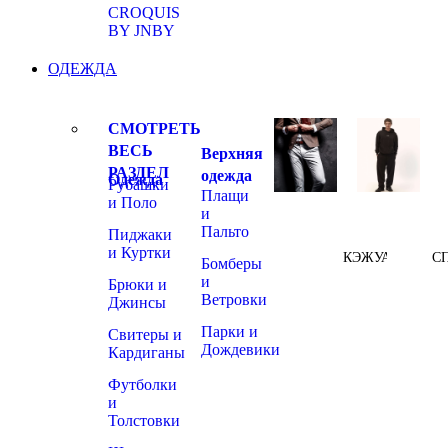
CROQUIS
BY JNBY
ОДЕЖДА
СМОТРЕТЬ
ВЕСЬ
Верхняя
РАЗДЕЛ
одежда
Одежда
Рубашки
Плащи
и Поло
и
Пальто
Пиджаки
и Куртки
КЭЖУАЛ
С
Бомберы
и
Брюки и
Ветровки
Джинсы
Парки и
Свитеры и
Дождевики
Кардиганы
Футболки
и
Толстовки