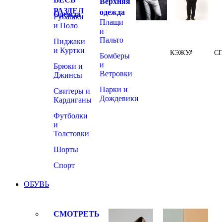
Верхняя
РАЗДЕЛ
одежда
Одежда
Рубашки
Плащи
и Поло
и
Пальто
Пиджаки
и Куртки
КЭЖУАЛ
С
Бомберы
и
Брюки и
Ветровки
Джинсы
Парки и
Свитеры и
Дождевики
Кардиганы
Футболки
и
Толстовки
Шорты
Спорт
ОБУВЬ
СМОТРЕТЬ