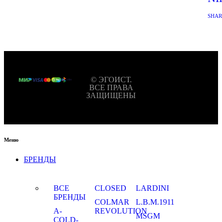
SHA
© ЭГОИСТ.
ВСЕ ПРАВА
ЗАЩИЩЕНЫ
Меню
БРЕНДЫ
ВСЕ
CLOSED
LARDINI
БРЕНДЫ
COLMAR
L.B.M.1911
A-
REVOLUTION
MSGM
COLD-