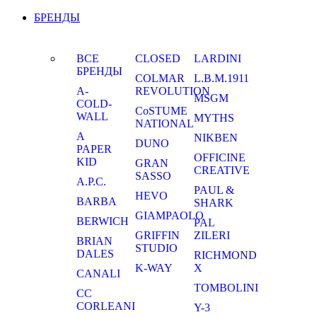
БРЕНДЫ
ВСЕ
CLOSED
LARDINI
БРЕНДЫ
COLMAR
L.B.M.1911
A-
REVOLUTION
MSGM
COLD-
CoSTUME
WALL
MYTHS
NATIONAL
A
NIKBEN
DUNO
PAPER
OFFICINE
KID
GRAN
CREATIVE
SASSO
A.P.C.
PAUL &
HEVO
BARBA
SHARK
GIAMPAOLO
BERWICH
PAL
GRIFFIN
ZILERI
BRIAN
STUDIO
DALES
RICHMOND
K-WAY
X
CANALI
TOMBOLINI
CC
CORLEANI
Y-3