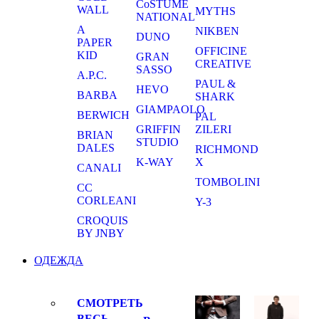
CoSTUME
WALL
MYTHS
NATIONAL
A
NIKBEN
DUNO
PAPER
OFFICINE
KID
GRAN
CREATIVE
SASSO
A.P.C.
PAUL &
HEVO
BARBA
SHARK
GIAMPAOLO
BERWICH
PAL
GRIFFIN
ZILERI
BRIAN
STUDIO
DALES
RICHMOND
K-WAY
X
CANALI
TOMBOLINI
CC
CORLEANI
Y-3
CROQUIS
BY JNBY
ОДЕЖДА
СМОТРЕТЬ
ВЕСЬ