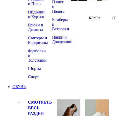
Плащи
и Поло
и
Пальто
Пиджаки
и Куртки
КЭЖУАЛ
С
Бомберы
и
Брюки и
Ветровки
Джинсы
Парки и
Свитеры и
Дождевики
Кардиганы
Футболки
и
Толстовки
Шорты
Спорт
ОБУВЬ
СМОТРЕТЬ
ВЕСЬ
РАЗДЕЛ