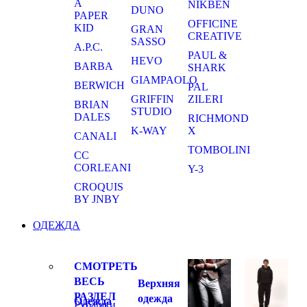
A
NIKBEN
DUNO
PAPER
OFFICINE
KID
GRAN
CREATIVE
SASSO
A.P.C.
PAUL &
HEVO
BARBA
SHARK
GIAMPAOLO
BERWICH
PAL
GRIFFIN
ZILERI
BRIAN
STUDIO
DALES
RICHMOND
K-WAY
X
CANALI
TOMBOLINI
CC
CORLEANI
Y-3
CROQUIS
BY JNBY
ОДЕЖДА
СМОТРЕТЬ
ВЕСЬ
Верхняя
РАЗДЕЛ
одежда
Одежда
Рубашки