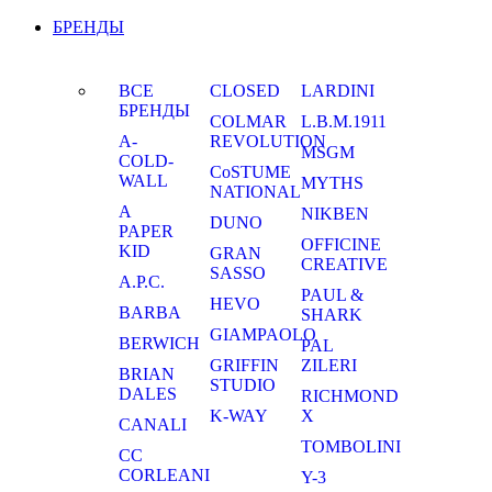
БРЕНДЫ
ВСЕ
CLOSED
LARDINI
БРЕНДЫ
COLMAR
L.B.M.1911
A-
REVOLUTION
MSGM
COLD-
CoSTUME
WALL
MYTHS
NATIONAL
A
NIKBEN
DUNO
PAPER
OFFICINE
KID
GRAN
CREATIVE
SASSO
A.P.C.
PAUL &
HEVO
BARBA
SHARK
GIAMPAOLO
BERWICH
PAL
GRIFFIN
ZILERI
BRIAN
STUDIO
DALES
RICHMOND
K-WAY
X
CANALI
TOMBOLINI
CC
CORLEANI
Y-3