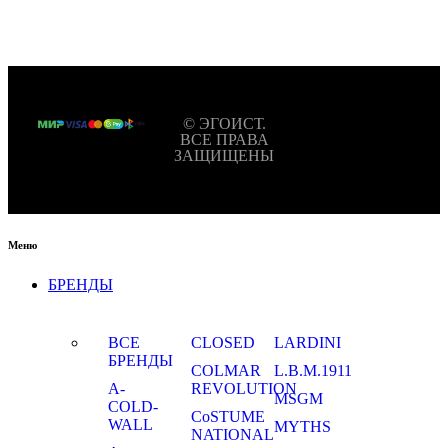
© ЭГОИСТ.
ВСЕ ПРАВА
ЗАЩИЩЕНЫ
Меню
БРЕНДЫ
ВСЕ
CLOSED
LARDINI
БРЕНДЫ
COLMAR
L.B.M.1911
A-
REVOLUTION
MSGM
COLD-
CoSTUME
WALL
MYTHS
NATIONAL