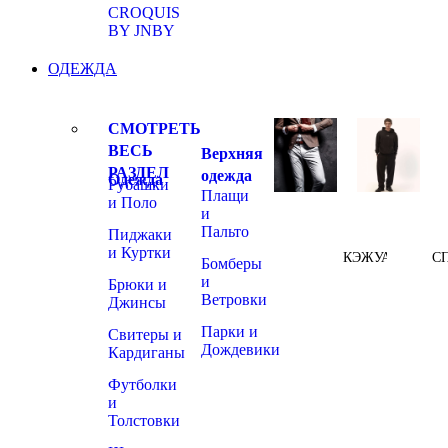
CROQUIS
BY JNBY
ОДЕЖДА
СМОТРЕТЬ
ВЕСЬ
Верхняя
РАЗДЕЛ
одежда
Одежда
Рубашки
Плащи
и Поло
и
Пальто
Пиджаки
и Куртки
КЭЖУАЛ
С
Бомберы
и
Брюки и
Ветровки
Джинсы
Парки и
Свитеры и
Дождевики
Кардиганы
Футболки
и
Толстовки