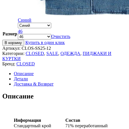
Синий
46
Размер
Очистить
Купить в один клик
В корзину
Артикул:
CLOS-SS25-12
Категории:
CLOSED
,
SALE
,
ОДЕЖДА
,
ПИДЖАКИ И
КУРТКИ
Бренд:
CLOSED
Описание
Детали
Доставка & Возврат
Описание
Информация
Состав
Стандартный крой
71% переработанный