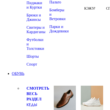
Пальто
Пиджаки
и Куртки
КЭЖУАЛ
С
Бомберы
и
Брюки и
Ветровки
Джинсы
Парки и
Свитеры и
Дождевики
Кардиганы
Футболки
и
Толстовки
Шорты
Спорт
ОБУВЬ
СМОТРЕТЬ
ВЕСЬ
РАЗДЕЛ
КЕДЫ