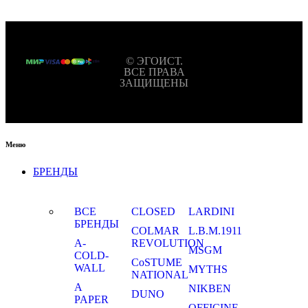
© ЭГОИСТ.
ВСЕ ПРАВА
ЗАЩИЩЕНЫ
Меню
БРЕНДЫ
ВСЕ
CLOSED
LARDINI
БРЕНДЫ
COLMAR
L.B.M.1911
A-
REVOLUTION
MSGM
COLD-
CoSTUME
WALL
MYTHS
NATIONAL
A
NIKBEN
DUNO
PAPER
OFFICINE