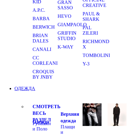
KID
GRAN
CREATIVE
SASSO
A.P.C.
PAUL &
HEVO
BARBA
SHARK
GIAMPAOLO
BERWICH
PAL
GRIFFIN
ZILERI
BRIAN
STUDIO
DALES
RICHMOND
K-WAY
X
CANALI
TOMBOLINI
CC
CORLEANI
Y-3
CROQUIS
BY JNBY
ОДЕЖДА
СМОТРЕТЬ
ВЕСЬ
Верхняя
РАЗДЕЛ
одежда
Одежда
Рубашки
Плащи
и Поло
и