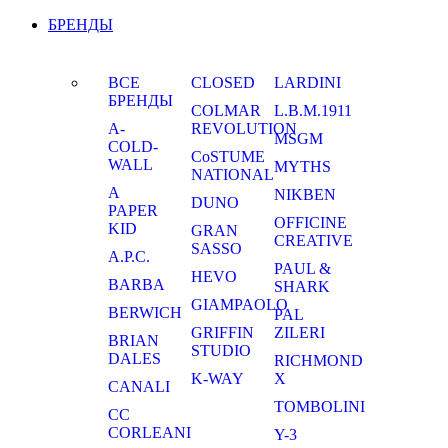
БРЕНДЫ
ВСЕ
CLOSED
LARDINI
БРЕНДЫ
COLMAR
L.B.M.1911
A-
REVOLUTION
MSGM
COLD-
CoSTUME
WALL
MYTHS
NATIONAL
A
NIKBEN
DUNO
PAPER
OFFICINE
KID
GRAN
CREATIVE
SASSO
A.P.C.
PAUL &
HEVO
BARBA
SHARK
GIAMPAOLO
BERWICH
PAL
GRIFFIN
ZILERI
BRIAN
STUDIO
DALES
RICHMOND
K-WAY
X
CANALI
TOMBOLINI
CC
CORLEANI
Y-3