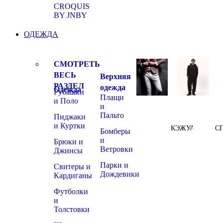
CROQUIS
BY JNBY
ОДЕЖДА
СМОТРЕТЬ
ВЕСЬ
Верхняя
РАЗДЕЛ
одежда
Одежда
Рубашки
Плащи
и Поло
и
Пальто
Пиджаки
и Куртки
КЭЖУАЛ
С
Бомберы
и
Брюки и
Ветровки
Джинсы
Парки и
Свитеры и
Дождевики
Кардиганы
Футболки
и
Толстовки