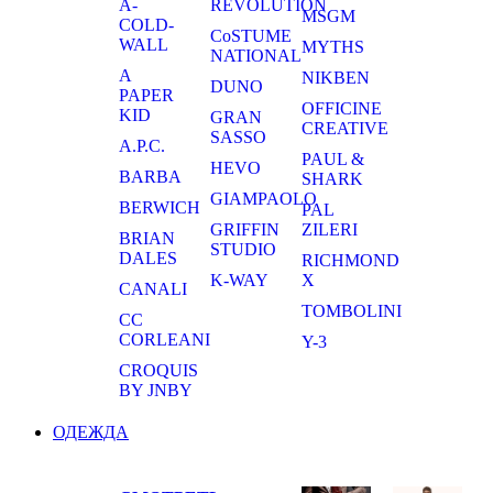
A-
REVOLUTION
MSGM
COLD-
CoSTUME
WALL
MYTHS
NATIONAL
A
NIKBEN
DUNO
PAPER
OFFICINE
KID
GRAN
CREATIVE
SASSO
A.P.C.
PAUL &
HEVO
BARBA
SHARK
GIAMPAOLO
BERWICH
PAL
GRIFFIN
ZILERI
BRIAN
STUDIO
DALES
RICHMOND
K-WAY
X
CANALI
TOMBOLINI
CC
CORLEANI
Y-3
CROQUIS
BY JNBY
ОДЕЖДА