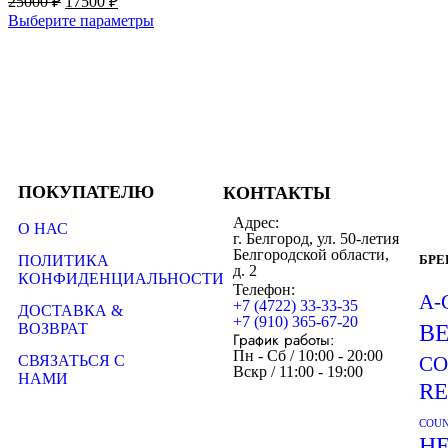
25000
₽
17500
₽
Выберите параметры
ПОКУПАТЕЛЮ
КОНТАКТЫ
Адрес:
О НАС
г. Белгород, ул. 50-летия
Белгородской области,
ПОЛИТИКА
БР
д. 2
КОНФИДЕНЦИАЛЬНОСТИ
Телефон:
A-
+7 (4722) 33-33-35
ДОСТАВКА &
+7 (910) 365-67-20
ВОЗВРАТ
B
График работы:
Пн - Сб / 10:00 - 20:00
СВЯЗАТЬСЯ С
CO
Вскр / 11:00 - 19:00
НАМИ
R
COUN
H