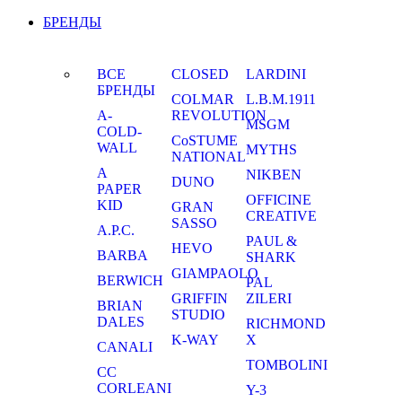
БРЕНДЫ
ВСЕ
CLOSED
LARDINI
БРЕНДЫ
COLMAR
L.B.M.1911
A-
REVOLUTION
MSGM
COLD-
CoSTUME
WALL
MYTHS
NATIONAL
A
NIKBEN
DUNO
PAPER
OFFICINE
KID
GRAN
CREATIVE
SASSO
A.P.C.
PAUL &
HEVO
BARBA
SHARK
GIAMPAOLO
BERWICH
PAL
GRIFFIN
ZILERI
BRIAN
STUDIO
DALES
RICHMOND
K-WAY
X
CANALI
TOMBOLINI
CC
CORLEANI
Y-3