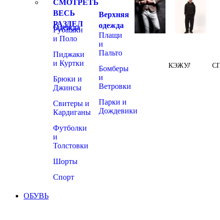
СМОТРЕТЬ
ВЕСЬ
Верхняя
РАЗДЕЛ
одежда
Одежда
Рубашки
Плащи
и Поло
и
Пальто
Пиджаки
и Куртки
КЭЖУАЛ
С
Бомберы
и
Брюки и
Ветровки
Джинсы
Парки и
Свитеры и
Дождевики
Кардиганы
Футболки
и
Толстовки
Шорты
Спорт
ОБУВЬ