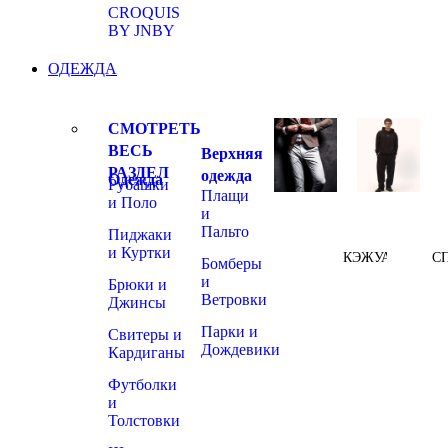
CROQUIS
BY JNBY
ОДЕЖДА
СМОТРЕТЬ
ВЕСЬ
Верхняя
РАЗДЕЛ
одежда
Одежда
Рубашки
Плащи
и Поло
и
Пальто
Пиджаки
и Куртки
КЭЖУАЛ
С
Бомберы
и
Брюки и
Ветровки
Джинсы
Парки и
Свитеры и
Дождевики
Кардиганы
Футболки
и
Толстовки