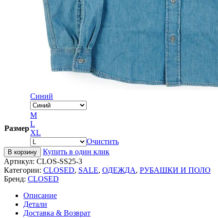
Синий
M
L
Размер
XL
Очистить
Купить в один клик
В корзину
Артикул:
CLOS-SS25-3
Категории:
CLOSED
,
SALE
,
ОДЕЖДА
,
РУБАШКИ И ПОЛО
Бренд:
CLOSED
Описание
Детали
Доставка & Возврат