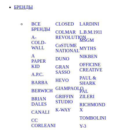
БРЕНДЫ
ВСЕ
CLOSED
LARDINI
БРЕНДЫ
COLMAR
L.B.M.1911
A-
REVOLUTION
MSGM
COLD-
CoSTUME
WALL
MYTHS
NATIONAL
A
NIKBEN
DUNO
PAPER
OFFICINE
KID
GRAN
CREATIVE
SASSO
A.P.C.
PAUL &
HEVO
BARBA
SHARK
GIAMPAOLO
BERWICH
PAL
GRIFFIN
ZILERI
BRIAN
STUDIO
DALES
RICHMOND
K-WAY
X
CANALI
TOMBOLINI
CC
CORLEANI
Y-3