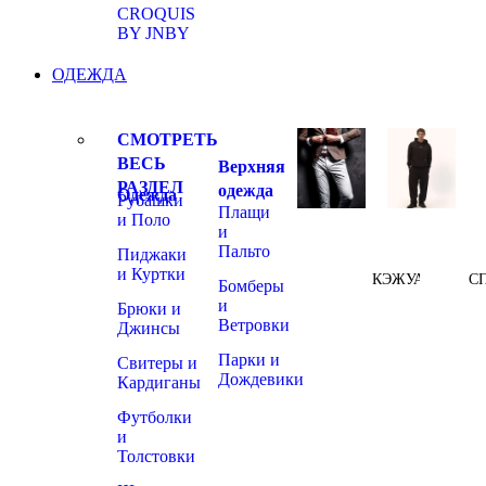
CROQUIS
BY JNBY
ОДЕЖДА
СМОТРЕТЬ
ВЕСЬ
Верхняя
РАЗДЕЛ
одежда
Одежда
Рубашки
Плащи
и Поло
и
Пальто
Пиджаки
и Куртки
КЭЖУАЛ
С
Бомберы
и
Брюки и
Ветровки
Джинсы
Парки и
Свитеры и
Дождевики
Кардиганы
Футболки
и
Толстовки