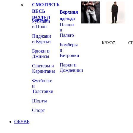
СМОТРЕТЬ
ВЕСЬ
Верхняя
РАЗДЕЛ
одежда
Одежда
Рубашки
Плащи
и Поло
и
Пальто
Пиджаки
и Куртки
КЭЖУАЛ
С
Бомберы
и
Брюки и
Ветровки
Джинсы
Парки и
Свитеры и
Дождевики
Кардиганы
Футболки
и
Толстовки
Шорты
Спорт
ОБУВЬ