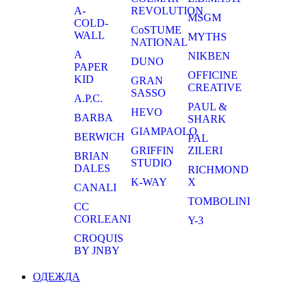
A-
REVOLUTION
MSGM
COLD-
CoSTUME
WALL
MYTHS
NATIONAL
A
NIKBEN
DUNO
PAPER
OFFICINE
KID
GRAN
CREATIVE
SASSO
A.P.C.
PAUL &
HEVO
BARBA
SHARK
GIAMPAOLO
BERWICH
PAL
GRIFFIN
ZILERI
BRIAN
STUDIO
DALES
RICHMOND
K-WAY
X
CANALI
TOMBOLINI
CC
CORLEANI
Y-3
CROQUIS
BY JNBY
ОДЕЖДА