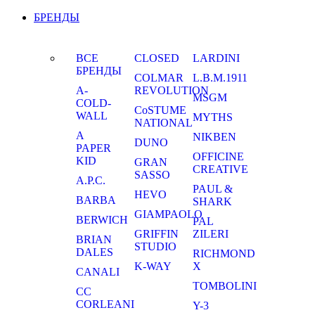
БРЕНДЫ
ВСЕ
CLOSED
LARDINI
БРЕНДЫ
COLMAR
L.B.M.1911
A-
REVOLUTION
MSGM
COLD-
CoSTUME
WALL
MYTHS
NATIONAL
A
NIKBEN
DUNO
PAPER
OFFICINE
KID
GRAN
CREATIVE
SASSO
A.P.C.
PAUL &
HEVO
BARBA
SHARK
GIAMPAOLO
BERWICH
PAL
GRIFFIN
ZILERI
BRIAN
STUDIO
DALES
RICHMOND
K-WAY
X
CANALI
TOMBOLINI
CC
CORLEANI
Y-3