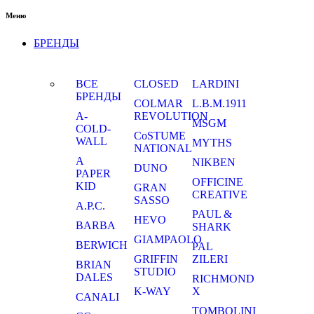
Меню
БРЕНДЫ
ВСЕ
CLOSED
LARDINI
БРЕНДЫ
COLMAR
L.B.M.1911
A-
REVOLUTION
MSGM
COLD-
CoSTUME
WALL
MYTHS
NATIONAL
A
NIKBEN
DUNO
PAPER
OFFICINE
KID
GRAN
CREATIVE
SASSO
A.P.C.
PAUL &
HEVO
BARBA
SHARK
GIAMPAOLO
BERWICH
PAL
GRIFFIN
ZILERI
BRIAN
STUDIO
DALES
RICHMOND
K-WAY
X
CANALI
TOMBOLINI