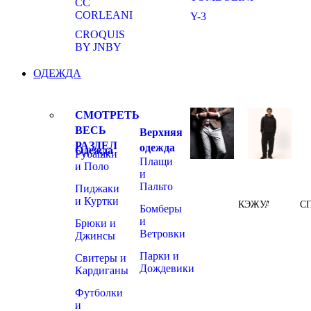
CC
CORLEANI
Y-3
CROQUIS
BY JNBY
ОДЕЖДА
СМОТРЕТЬ
ВЕСЬ
Верхняя
РАЗДЕЛ
одежда
Одежда
Рубашки
Плащи
и Поло
и
Пальто
Пиджаки
и Куртки
КЭЖУАЛ
С
Бомберы
и
Брюки и
Ветровки
Джинсы
Парки и
Свитеры и
Дождевики
Кардиганы
Футболки
и