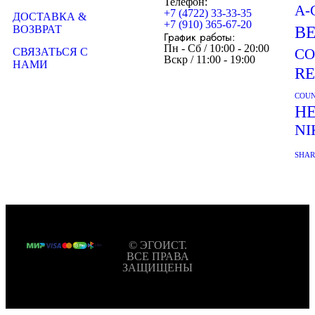
Телефон:
A-
+7 (4722) 33-33-35
ДОСТАВКА &
+7 (910) 365-67-20
ВОЗВРАТ
B
График работы:
Пн - Сб / 10:00 - 20:00
СВЯЗАТЬСЯ С
CO
Вскр / 11:00 - 19:00
НАМИ
R
COUN
H
NI
SHA
© ЭГОИСТ.
ВСЕ ПРАВА
ЗАЩИЩЕНЫ