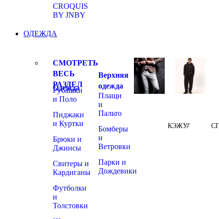
CROQUIS
BY JNBY
ОДЕЖДА
СМОТРЕТЬ
ВЕСЬ
Верхняя
РАЗДЕЛ
одежда
Одежда
Рубашки
Плащи
и Поло
и
Пальто
Пиджаки
и Куртки
КЭЖУАЛ
С
Бомберы
и
Брюки и
Ветровки
Джинсы
Парки и
Свитеры и
Дождевики
Кардиганы
Футболки
и
Толстовки