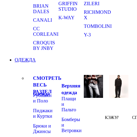
GRIFFIN
ZILERI
BRIAN
STUDIO
DALES
RICHMOND
K-WAY
X
CANALI
TOMBOLINI
CC
CORLEANI
Y-3
CROQUIS
BY JNBY
ОДЕЖДА
СМОТРЕТЬ
ВЕСЬ
Верхняя
РАЗДЕЛ
одежда
Одежда
Рубашки
Плащи
и Поло
и
Пальто
Пиджаки
и Куртки
КЭЖУАЛ
С
Бомберы
и
Брюки и
Ветровки
Джинсы