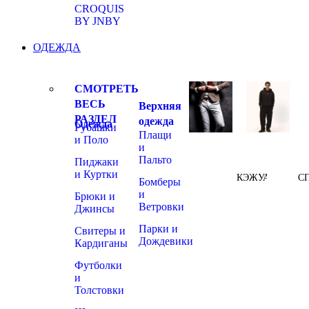
CROQUIS
BY JNBY
ОДЕЖДА
СМОТРЕТЬ
ВЕСЬ
Верхняя
РАЗДЕЛ
одежда
Одежда
Рубашки
Плащи
и Поло
и
Пальто
Пиджаки
и Куртки
КЭЖУАЛ
С
Бомберы
и
Брюки и
Ветровки
Джинсы
Парки и
Свитеры и
Дождевики
Кардиганы
Футболки
и
Толстовки