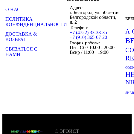
Адрес:
О НАС
г. Белгород, ул. 50-летия
Белгородской области,
ПОЛИТИКА
БР
д. 2
КОНФИДЕНЦИАЛЬНОСТИ
Телефон:
A-
+7 (4722) 33-33-35
ДОСТАВКА &
+7 (910) 365-67-20
ВОЗВРАТ
B
График работы:
Пн - Сб / 10:00 - 20:00
СВЯЗАТЬСЯ С
CO
Вскр / 11:00 - 19:00
НАМИ
R
COUN
H
NI
SHA
© ЭГОИСТ.