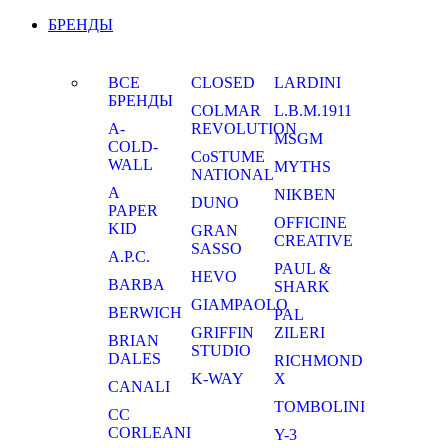
БРЕНДЫ
ВСЕ
CLOSED
LARDINI
БРЕНДЫ
COLMAR
L.B.M.1911
A-
REVOLUTION
MSGM
COLD-
CoSTUME
WALL
MYTHS
NATIONAL
A
NIKBEN
DUNO
PAPER
OFFICINE
KID
GRAN
CREATIVE
SASSO
A.P.C.
PAUL &
HEVO
BARBA
SHARK
GIAMPAOLO
BERWICH
PAL
GRIFFIN
ZILERI
BRIAN
STUDIO
DALES
RICHMOND
K-WAY
X
CANALI
TOMBOLINI
CC
CORLEANI
Y-3