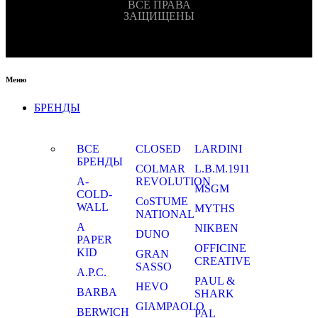
ВСЕ ПРАВА
ЗАЩИЩЕНЫ
Меню
БРЕНДЫ
ВСЕ
CLOSED
LARDINI
БРЕНДЫ
COLMAR
L.B.M.1911
A-
REVOLUTION
MSGM
COLD-
CoSTUME
WALL
MYTHS
NATIONAL
A
NIKBEN
DUNO
PAPER
OFFICINE
KID
GRAN
CREATIVE
SASSO
A.P.C.
PAUL &
HEVO
BARBA
SHARK
GIAMPAOLO
BERWICH
PAL