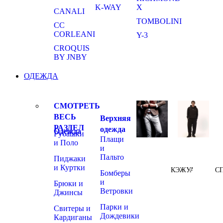
K-WAY
X
CANALI
TOMBOLINI
CC
CORLEANI
Y-3
CROQUIS
BY JNBY
ОДЕЖДА
СМОТРЕТЬ
ВЕСЬ
Верхняя
РАЗДЕЛ
одежда
Одежда
Рубашки
Плащи
и Поло
и
Пальто
Пиджаки
и Куртки
КЭЖУАЛ
С
Бомберы
и
Брюки и
Ветровки
Джинсы
Парки и
Свитеры и
Дождевики
Кардиганы