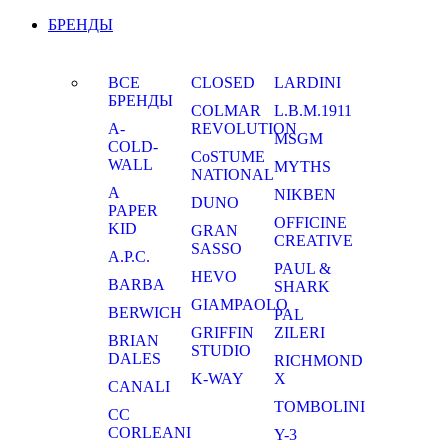
БРЕНДЫ
ВСЕ
CLOSED
LARDINI
БРЕНДЫ
COLMAR
L.B.M.1911
A-
REVOLUTION
MSGM
COLD-
CoSTUME
WALL
MYTHS
NATIONAL
A
NIKBEN
DUNO
PAPER
OFFICINE
KID
GRAN
CREATIVE
SASSO
A.P.C.
PAUL &
HEVO
BARBA
SHARK
GIAMPAOLO
BERWICH
PAL
GRIFFIN
ZILERI
BRIAN
STUDIO
DALES
RICHMOND
K-WAY
X
CANALI
TOMBOLINI
CC
CORLEANI
Y-3