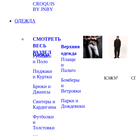
CROQUIS
BY JNBY
ОДЕЖДА
СМОТРЕТЬ
ВЕСЬ
Верхняя
РАЗДЕЛ
одежда
Одежда
Рубашки
Плащи
и Поло
и
Пальто
Пиджаки
и Куртки
КЭЖУАЛ
С
Бомберы
и
Брюки и
Ветровки
Джинсы
Парки и
Свитеры и
Дождевики
Кардиганы
Футболки
и
Толстовки