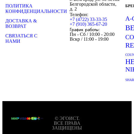
Белгородской области,
ПОЛИТИКА
БР
д. 2
КОНФИДЕНЦИАЛЬНОСТИ
Телефон:
A-
+7 (4722) 33-33-35
ДОСТАВКА &
+7 (910) 365-67-20
ВОЗВРАТ
B
График работы:
Пн - Сб / 10:00 - 20:00
СВЯЗАТЬСЯ С
CO
Вскр / 11:00 - 19:00
НАМИ
R
COUN
H
NI
SHA
© ЭГОИСТ.
ВСЕ ПРАВА
ЗАЩИЩЕНЫ