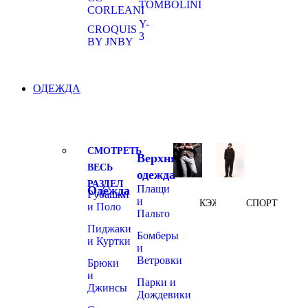
TOMBOLINI
CORLEANI
Y-
CROQUIS
3
BY JNBY
ОДЕЖДА
СМОТРЕТЬ
Верхняя
ВЕСЬ
одежда
РАЗДЕЛ
Плащи
Одежда
Рубашки
и
КЭЖУАЛ
СПОРТ
и Поло
Пальто
Пиджаки
Бомберы
и Куртки
и
Ветровки
Брюки
и
Парки и
Джинсы
Дождевики