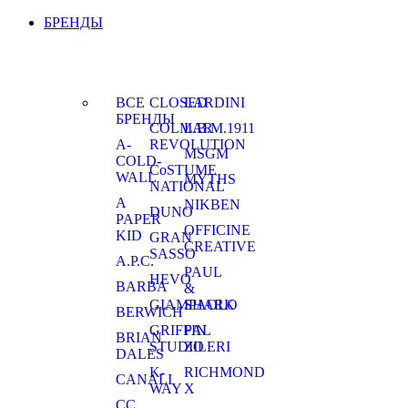
БРЕНДЫ
ВСЕ
CLOSED
LARDINI
БРЕНДЫ
COLMAR
L.B.M.1911
A-
REVOLUTION
MSGM
COLD-
CoSTUME
WALL
MYTHS
NATIONAL
A
NIKBEN
DUNO
PAPER
OFFICINE
KID
GRAN
CREATIVE
SASSO
A.P.C.
PAUL
HEVO
BARBA
&
GIAMPAOLO
SHARK
BERWICH
GRIFFIN
PAL
BRIAN
STUDIO
ZILERI
DALES
K-
RICHMOND
CANALI
WAY
X
CC