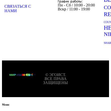
График работы:
Пн - Сб / 10:00 - 20:00
СВЯЗАТЬСЯ С
CO
Вскр / 11:00 - 19:00
НАМИ
R
COUN
H
NI
SHA
© ЭГОИСТ.
ВСЕ ПРАВА
ЗАЩИЩЕНЫ
Меню