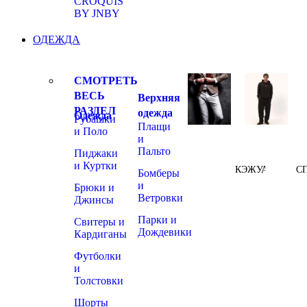
CROQUIS
BY JNBY
ОДЕЖДА
СМОТРЕТЬ
ВЕСЬ
Верхняя
РАЗДЕЛ
одежда
Одежда
Рубашки
Плащи
и Поло
и
Пальто
Пиджаки
и Куртки
КЭЖУАЛ
С
Бомберы
и
Брюки и
Ветровки
Джинсы
Парки и
Свитеры и
Дождевики
Кардиганы
Футболки
и
Толстовки
Шорты