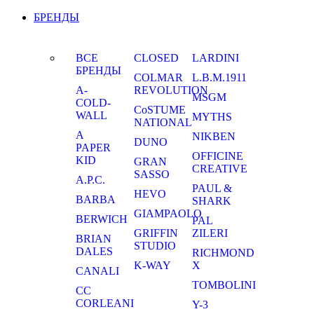
БРЕНДЫ
ВСЕ
CLOSED
LARDINI
БРЕНДЫ
COLMAR
L.B.M.1911
A-
REVOLUTION
MSGM
COLD-
CoSTUME
WALL
MYTHS
NATIONAL
A
NIKBEN
DUNO
PAPER
OFFICINE
KID
GRAN
CREATIVE
SASSO
A.P.C.
PAUL &
HEVO
BARBA
SHARK
GIAMPAOLO
BERWICH
PAL
GRIFFIN
ZILERI
BRIAN
STUDIO
DALES
RICHMOND
K-WAY
X
CANALI
TOMBOLINI
CC
CORLEANI
Y-3