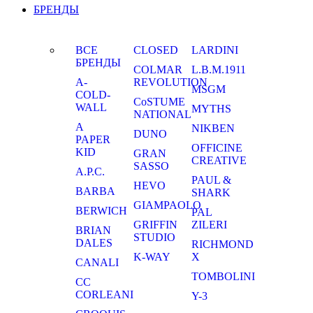
БРЕНДЫ
ВСЕ
CLOSED
LARDINI
БРЕНДЫ
COLMAR
L.B.M.1911
A-
REVOLUTION
MSGM
COLD-
CoSTUME
WALL
MYTHS
NATIONAL
A
NIKBEN
DUNO
PAPER
OFFICINE
KID
GRAN
CREATIVE
SASSO
A.P.C.
PAUL &
HEVO
BARBA
SHARK
GIAMPAOLO
BERWICH
PAL
GRIFFIN
ZILERI
BRIAN
STUDIO
DALES
RICHMOND
K-WAY
X
CANALI
TOMBOLINI
CC
CORLEANI
Y-3