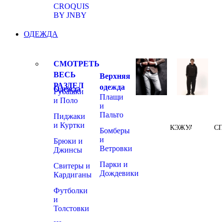
CROQUIS
BY JNBY
ОДЕЖДА
СМОТРЕТЬ
ВЕСЬ
Верхняя
РАЗДЕЛ
одежда
Одежда
Рубашки
Плащи
и Поло
и
Пальто
Пиджаки
и Куртки
КЭЖУАЛ
С
Бомберы
и
Брюки и
Ветровки
Джинсы
Парки и
Свитеры и
Дождевики
Кардиганы
Футболки
и
Толстовки