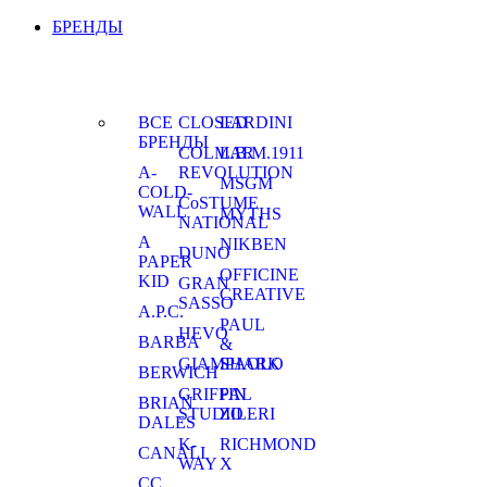
БРЕНДЫ
ВСЕ
CLOSED
LARDINI
БРЕНДЫ
COLMAR
L.B.M.1911
A-
REVOLUTION
MSGM
COLD-
CoSTUME
WALL
MYTHS
NATIONAL
A
NIKBEN
DUNO
PAPER
OFFICINE
KID
GRAN
CREATIVE
SASSO
A.P.C.
PAUL
HEVO
BARBA
&
GIAMPAOLO
SHARK
BERWICH
GRIFFIN
PAL
BRIAN
STUDIO
ZILERI
DALES
K-
RICHMOND
CANALI
WAY
X
CC