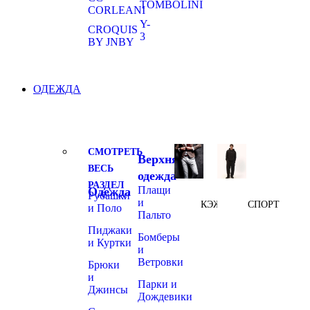
TOMBOLINI
CORLEANI
Y-
CROQUIS
3
BY JNBY
ОДЕЖДА
СМОТРЕТЬ
Верхняя
ВЕСЬ
одежда
РАЗДЕЛ
Плащи
Одежда
Рубашки
и
КЭЖУАЛ
СПОРТ
и Поло
Пальто
Пиджаки
Бомберы
и Куртки
и
Ветровки
Брюки
и
Парки и
Джинсы
Дождевики