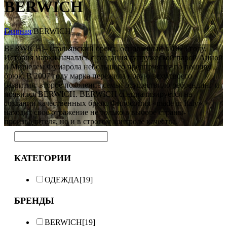
BERWICH
Главная
/
BERWICH
BERWICH – итальянский бренд, основанный в 1975 году.
История марки началась с создания супружеской парой Анной
и Мишелем Фумарола небольшого предприятия по пошиву
брюк. В 2007 году марка пережила новую веху своего
развития: второе поколение семьи осуществило ребрендинг и
появился BERWICH. BERWICH специализируется на
создании качественных брюк. Философия «made in Italy»
находит свое отражение не только в выборе страны-
производителя, но и в строгом контроле качества.
КАТЕГОРИИ
ОДЕЖДА
[19]
БРЕНДЫ
BERWICH
[19]