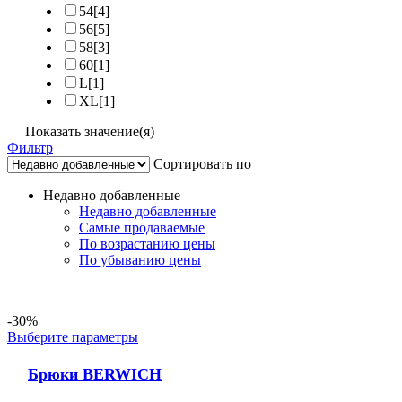
54
[4]
56
[5]
58
[3]
60
[1]
L
[1]
XL
[1]
Показать значение(я)
Фильтр
Сортировать по
Недавно добавленные
Недавно добавленные
Самые продаваемые
По возрастанию цены
По убыванию цены
-30%
Выберите параметры
Брюки BERWICH