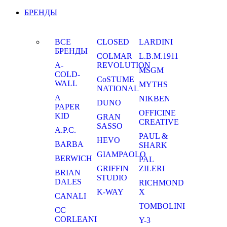
БРЕНДЫ
ВСЕ
CLOSED
LARDINI
БРЕНДЫ
COLMAR
L.B.M.1911
A-
REVOLUTION
MSGM
COLD-
CoSTUME
WALL
MYTHS
NATIONAL
A
NIKBEN
DUNO
PAPER
OFFICINE
KID
GRAN
CREATIVE
SASSO
A.P.C.
PAUL &
HEVO
BARBA
SHARK
GIAMPAOLO
BERWICH
PAL
GRIFFIN
ZILERI
BRIAN
STUDIO
DALES
RICHMOND
K-WAY
X
CANALI
TOMBOLINI
CC
CORLEANI
Y-3