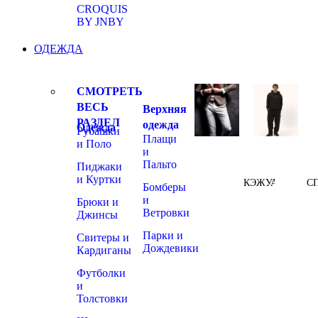
CROQUIS
BY JNBY
ОДЕЖДА
СМОТРЕТЬ
ВЕСЬ
Верхняя
РАЗДЕЛ
одежда
Одежда
Рубашки
Плащи
и Поло
и
Пальто
Пиджаки
и Куртки
КЭЖУАЛ
С
Бомберы
и
Брюки и
Ветровки
Джинсы
Парки и
Свитеры и
Дождевики
Кардиганы
Футболки
и
Толстовки