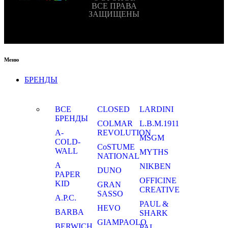
ВСЕ ПРАВА
ЗАЩИЩЕНЫ
Меню
БРЕНДЫ
ВСЕ
CLOSED
LARDINI
БРЕНДЫ
COLMAR
L.B.M.1911
A-
REVOLUTION
MSGM
COLD-
CoSTUME
WALL
MYTHS
NATIONAL
A
NIKBEN
DUNO
PAPER
OFFICINE
KID
GRAN
CREATIVE
SASSO
A.P.C.
PAUL &
HEVO
BARBA
SHARK
GIAMPAOLO
BERWICH
PAL