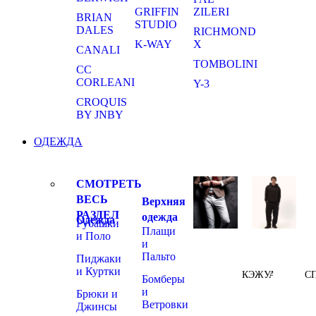
GRIFFIN
ZILERI
BRIAN
STUDIO
DALES
RICHMOND
K-WAY
X
CANALI
TOMBOLINI
CC
CORLEANI
Y-3
CROQUIS
BY JNBY
ОДЕЖДА
СМОТРЕТЬ
ВЕСЬ
Верхняя
РАЗДЕЛ
одежда
Одежда
Рубашки
Плащи
и Поло
и
Пальто
Пиджаки
и Куртки
КЭЖУАЛ
С
Бомберы
и
Брюки и
Ветровки
Джинсы