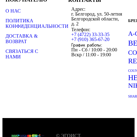
КОНТАКТЫ
Адрес:
О НАС
г. Белгород, ул. 50-летия
Белгородской области,
ПОЛИТИКА
БР
д. 2
КОНФИДЕНЦИАЛЬНОСТИ
Телефон:
A-
+7 (4722) 33-33-35
ДОСТАВКА &
+7 (910) 365-67-20
ВОЗВРАТ
B
График работы:
Пн - Сб / 10:00 - 20:00
СВЯЗАТЬСЯ С
CO
Вскр / 11:00 - 19:00
НАМИ
R
COUN
H
NI
SHA
© ЭГОИСТ.