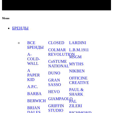
Меню
БРЕНДЫ
ВСЕ
CLOSED
LARDINI
БРЕНДЫ
COLMAR
L.B.M.1911
A-
REVOLUTION
MSGM
COLD-
CoSTUME
WALL
MYTHS
NATIONAL
A
NIKBEN
DUNO
PAPER
OFFICINE
KID
GRAN
CREATIVE
SASSO
A.P.C.
PAUL &
HEVO
BARBA
SHARK
GIAMPAOLO
BERWICH
PAL
GRIFFIN
ZILERI
BRIAN
STUDIO
DALES
RICHMOND