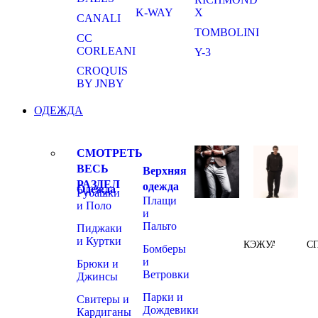
K-WAY
X
CANALI
TOMBOLINI
CC
CORLEANI
Y-3
CROQUIS
BY JNBY
ОДЕЖДА
СМОТРЕТЬ
ВЕСЬ
Верхняя
РАЗДЕЛ
одежда
Одежда
Рубашки
Плащи
и Поло
и
Пальто
Пиджаки
и Куртки
КЭЖУАЛ
С
Бомберы
и
Брюки и
Ветровки
Джинсы
Парки и
Свитеры и
Дождевики
Кардиганы