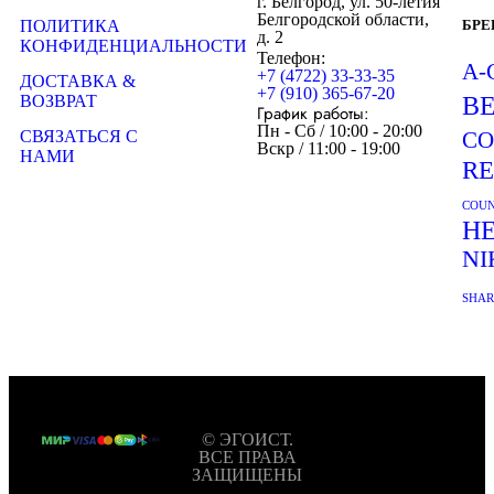
г. Белгород, ул. 50-летия
Белгородской области,
ПОЛИТИКА
БР
д. 2
КОНФИДЕНЦИАЛЬНОСТИ
Телефон:
A-
+7 (4722) 33-33-35
ДОСТАВКА &
+7 (910) 365-67-20
ВОЗВРАТ
B
График работы:
Пн - Сб / 10:00 - 20:00
СВЯЗАТЬСЯ С
CO
Вскр / 11:00 - 19:00
НАМИ
R
COUN
H
NI
SHA
© ЭГОИСТ.
ВСЕ ПРАВА
ЗАЩИЩЕНЫ