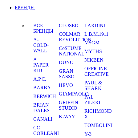
БРЕНДЫ
ВСЕ
CLOSED
LARDINI
БРЕНДЫ
COLMAR
L.B.M.1911
A-
REVOLUTION
MSGM
COLD-
CoSTUME
WALL
MYTHS
NATIONAL
A
NIKBEN
DUNO
PAPER
OFFICINE
KID
GRAN
CREATIVE
SASSO
A.P.C.
PAUL &
HEVO
BARBA
SHARK
GIAMPAOLO
BERWICH
PAL
GRIFFIN
ZILERI
BRIAN
STUDIO
DALES
RICHMOND
K-WAY
X
CANALI
TOMBOLINI
CC
CORLEANI
Y-3