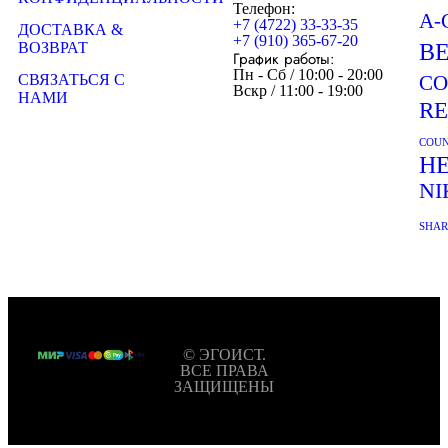
Телефон:
A-
+7 (4722) 33-33-35
ДОСТАВКА &
+7 (910) 365-67-20
ВОЗВРАТ
B
График работы:
Пн - Сб / 10:00 - 20:00
СВЯЗАТЬСЯ С
CO
Вскр / 11:00 - 19:00
НАМИ
R
COUN
H
NI
SHA
© ЭГОИСТ.
ВСЕ ПРАВА
ЗАЩИЩЕНЫ