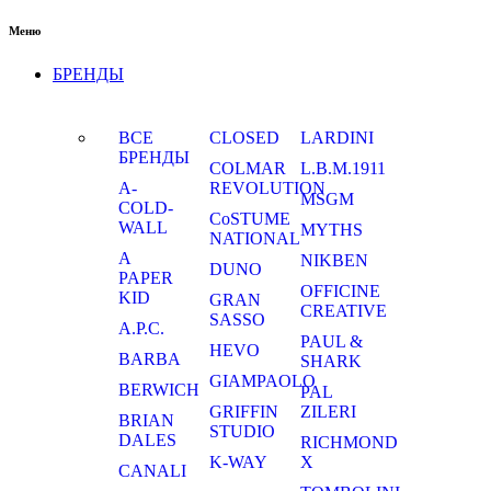
Меню
БРЕНДЫ
ВСЕ
CLOSED
LARDINI
БРЕНДЫ
COLMAR
L.B.M.1911
A-
REVOLUTION
MSGM
COLD-
CoSTUME
WALL
MYTHS
NATIONAL
A
NIKBEN
DUNO
PAPER
OFFICINE
KID
GRAN
CREATIVE
SASSO
A.P.C.
PAUL &
HEVO
BARBA
SHARK
GIAMPAOLO
BERWICH
PAL
GRIFFIN
ZILERI
BRIAN
STUDIO
DALES
RICHMOND
K-WAY
X
CANALI