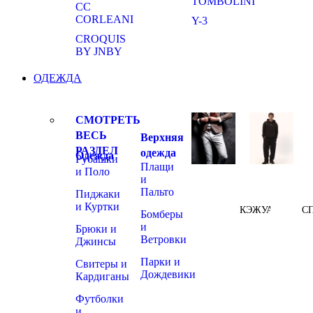
TOMBOLINI
CC
CORLEANI
Y-3
CROQUIS
BY JNBY
ОДЕЖДА
СМОТРЕТЬ
ВЕСЬ
Верхняя
РАЗДЕЛ
одежда
Одежда
Рубашки
Плащи
и Поло
и
Пальто
Пиджаки
и Куртки
КЭЖУАЛ
С
Бомберы
и
Брюки и
Ветровки
Джинсы
Парки и
Свитеры и
Дождевики
Кардиганы
Футболки
и