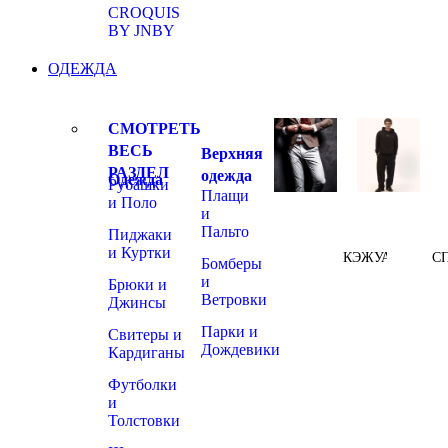
CROQUIS
BY JNBY
ОДЕЖДА
СМОТРЕТЬ
ВЕСЬ
Верхняя
РАЗДЕЛ
одежда
Одежда
Рубашки
Плащи
и Поло
и
Пальто
Пиджаки
и Куртки
КЭЖУАЛ
С
Бомберы
и
Брюки и
Ветровки
Джинсы
Парки и
Свитеры и
Дождевики
Кардиганы
Футболки
и
Толстовки