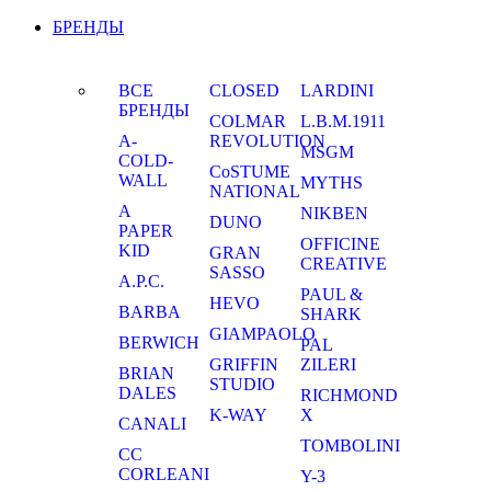
БРЕНДЫ
ВСЕ
CLOSED
LARDINI
БРЕНДЫ
COLMAR
L.B.M.1911
A-
REVOLUTION
MSGM
COLD-
CoSTUME
WALL
MYTHS
NATIONAL
A
NIKBEN
DUNO
PAPER
OFFICINE
KID
GRAN
CREATIVE
SASSO
A.P.C.
PAUL &
HEVO
BARBA
SHARK
GIAMPAOLO
BERWICH
PAL
GRIFFIN
ZILERI
BRIAN
STUDIO
DALES
RICHMOND
K-WAY
X
CANALI
TOMBOLINI
CC
CORLEANI
Y-3