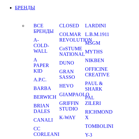
БРЕНДЫ
ВСЕ
CLOSED
LARDINI
БРЕНДЫ
COLMAR
L.B.M.1911
A-
REVOLUTION
MSGM
COLD-
CoSTUME
WALL
MYTHS
NATIONAL
A
NIKBEN
DUNO
PAPER
OFFICINE
KID
GRAN
CREATIVE
SASSO
A.P.C.
PAUL &
HEVO
BARBA
SHARK
GIAMPAOLO
BERWICH
PAL
GRIFFIN
ZILERI
BRIAN
STUDIO
DALES
RICHMOND
K-WAY
X
CANALI
TOMBOLINI
CC
CORLEANI
Y-3