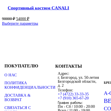
Спортивный костюм CANALI
90000
₽
54000
₽
Выберите параметры
ПОКУПАТЕЛЮ
КОНТАКТЫ
Адрес:
О НАС
г. Белгород, ул. 50-летия
Белгородской области,
ПОЛИТИКА
БР
д. 2
КОНФИДЕНЦИАЛЬНОСТИ
Телефон:
A-
+7 (4722) 33-33-35
ДОСТАВКА &
+7 (910) 365-67-20
ВОЗВРАТ
B
График работы:
Пн - Сб / 10:00 - 20:00
СВЯЗАТЬСЯ С
CO
Вскр / 11:00 - 19:00