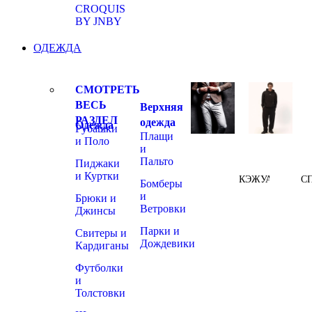
CROQUIS
BY JNBY
ОДЕЖДА
СМОТРЕТЬ
ВЕСЬ
Верхняя
РАЗДЕЛ
одежда
Одежда
Рубашки
Плащи
и Поло
и
Пальто
Пиджаки
и Куртки
КЭЖУАЛ
С
Бомберы
и
Брюки и
Ветровки
Джинсы
Парки и
Свитеры и
Дождевики
Кардиганы
Футболки
и
Толстовки