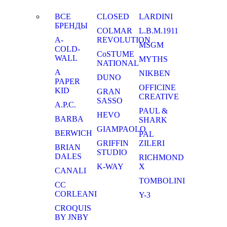
ВСЕ
CLOSED
LARDINI
БРЕНДЫ
COLMAR
L.B.M.1911
A-
REVOLUTION
MSGM
COLD-
CoSTUME
WALL
MYTHS
NATIONAL
A
NIKBEN
DUNO
PAPER
OFFICINE
KID
GRAN
CREATIVE
SASSO
A.P.C.
PAUL &
HEVO
BARBA
SHARK
GIAMPAOLO
BERWICH
PAL
GRIFFIN
ZILERI
BRIAN
STUDIO
DALES
RICHMOND
K-WAY
X
CANALI
TOMBOLINI
CC
CORLEANI
Y-3
CROQUIS
BY JNBY