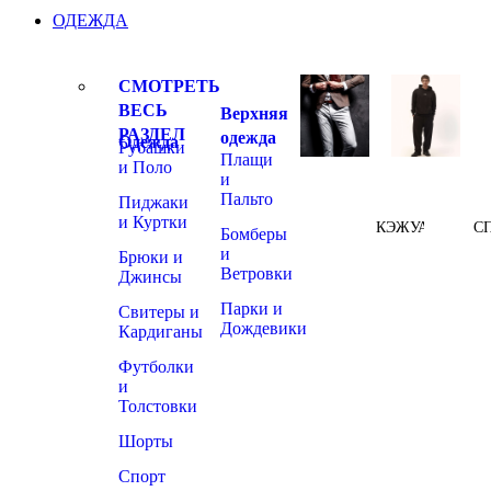
ОДЕЖДА
СМОТРЕТЬ
ВЕСЬ
Верхняя
РАЗДЕЛ
одежда
Одежда
Рубашки
Плащи
и Поло
и
Пальто
Пиджаки
и Куртки
КЭЖУАЛ
С
Бомберы
и
Брюки и
Ветровки
Джинсы
Парки и
Свитеры и
Дождевики
Кардиганы
Футболки
и
Толстовки
Шорты
Спорт