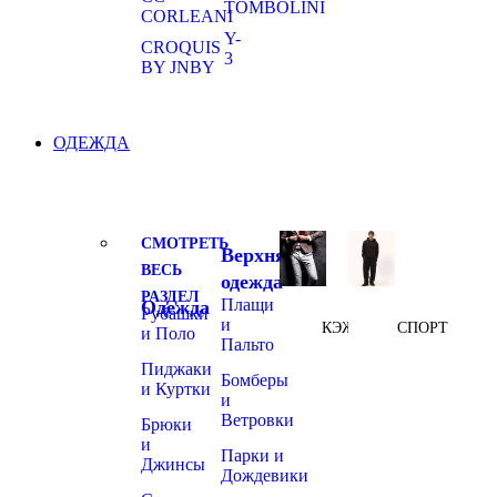
TOMBOLINI
CORLEANI
Y-
CROQUIS
3
BY JNBY
ОДЕЖДА
СМОТРЕТЬ
Верхняя
ВЕСЬ
одежда
РАЗДЕЛ
Плащи
Одежда
Рубашки
и
КЭЖУАЛ
СПОРТ
и Поло
Пальто
Пиджаки
Бомберы
и Куртки
и
Ветровки
Брюки
и
Парки и
Джинсы
Дождевики