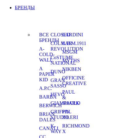
БРЕНДЫ
ВСЕ
CLOSED
LARDINI
БРЕНДЫ
COLMAR
L.B.M.1911
A-
REVOLUTION
MSGM
COLD-
CoSTUME
WALL
MYTHS
NATIONAL
A
NIKBEN
DUNO
PAPER
OFFICINE
KID
GRAN
CREATIVE
SASSO
A.P.C.
PAUL
HEVO
BARBA
&
GIAMPAOLO
SHARK
BERWICH
GRIFFIN
PAL
BRIAN
STUDIO
ZILERI
DALES
K-
RICHMOND
CANALI
WAY
X
CC