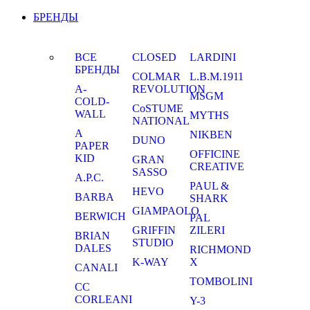
БРЕНДЫ
ВСЕ
CLOSED
LARDINI
БРЕНДЫ
COLMAR
L.B.M.1911
A-
REVOLUTION
MSGM
COLD-
CoSTUME
WALL
MYTHS
NATIONAL
A
NIKBEN
DUNO
PAPER
OFFICINE
KID
GRAN
CREATIVE
SASSO
A.P.C.
PAUL &
HEVO
BARBA
SHARK
GIAMPAOLO
BERWICH
PAL
GRIFFIN
ZILERI
BRIAN
STUDIO
DALES
RICHMOND
K-WAY
X
CANALI
TOMBOLINI
CC
CORLEANI
Y-3