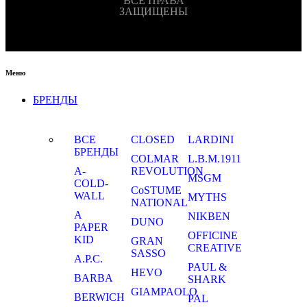
ВСЕ ПРАВА
ЗАЩИЩЕНЫ
Меню
БРЕНДЫ
ВСЕ
CLOSED
LARDINI
БРЕНДЫ
COLMAR
L.B.M.1911
A-
REVOLUTION
MSGM
COLD-
CoSTUME
WALL
MYTHS
NATIONAL
A
NIKBEN
DUNO
PAPER
OFFICINE
KID
GRAN
CREATIVE
SASSO
A.P.C.
PAUL &
HEVO
BARBA
SHARK
GIAMPAOLO
BERWICH
PAL