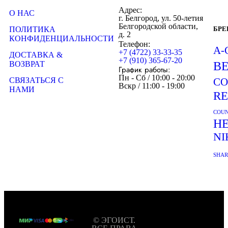
Адрес:
О НАС
г. Белгород, ул. 50-летия
Белгородской области,
ПОЛИТИКА
БР
д. 2
КОНФИДЕНЦИАЛЬНОСТИ
Телефон:
A-
+7 (4722) 33-33-35
ДОСТАВКА &
+7 (910) 365-67-20
ВОЗВРАТ
B
График работы:
Пн - Сб / 10:00 - 20:00
СВЯЗАТЬСЯ С
CO
Вскр / 11:00 - 19:00
НАМИ
R
COUN
H
NI
SHA
© ЭГОИСТ.