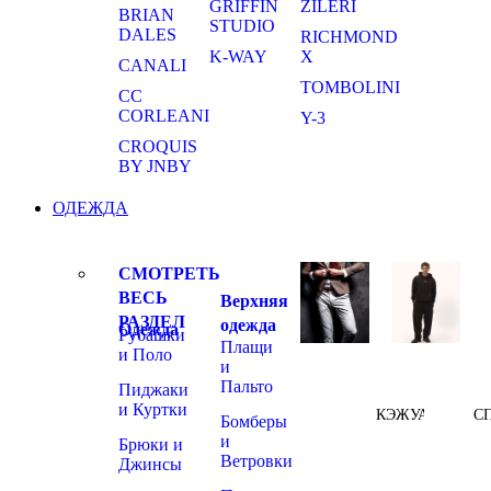
GRIFFIN
ZILERI
BRIAN
STUDIO
DALES
RICHMOND
K-WAY
X
CANALI
TOMBOLINI
CC
CORLEANI
Y-3
CROQUIS
BY JNBY
ОДЕЖДА
СМОТРЕТЬ
ВЕСЬ
Верхняя
РАЗДЕЛ
одежда
Одежда
Рубашки
Плащи
и Поло
и
Пальто
Пиджаки
и Куртки
КЭЖУАЛ
С
Бомберы
и
Брюки и
Ветровки
Джинсы