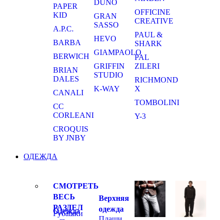
DUNO
PAPER
OFFICINE
KID
GRAN
CREATIVE
SASSO
A.P.C.
PAUL &
HEVO
BARBA
SHARK
GIAMPAOLO
BERWICH
PAL
GRIFFIN
ZILERI
BRIAN
STUDIO
DALES
RICHMOND
K-WAY
X
CANALI
TOMBOLINI
CC
CORLEANI
Y-3
CROQUIS
BY JNBY
ОДЕЖДА
СМОТРЕТЬ
ВЕСЬ
Верхняя
РАЗДЕЛ
одежда
Одежда
Рубашки
Плащи