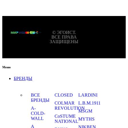
© ЭГОИСТ.
ВСЕ ПРАВА
ЗАЩИЩЕНЫ
Меню
БРЕНДЫ
ВСЕ
CLOSED
LARDINI
БРЕНДЫ
COLMAR
L.B.M.1911
A-
REVOLUTION
MSGM
COLD-
CoSTUME
WALL
MYTHS
NATIONAL
A
NIKBEN