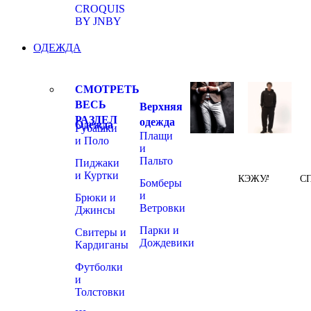
CROQUIS
BY JNBY
ОДЕЖДА
СМОТРЕТЬ
ВЕСЬ
Верхняя
РАЗДЕЛ
одежда
Одежда
Рубашки
Плащи
и Поло
и
Пальто
Пиджаки
и Куртки
КЭЖУАЛ
С
Бомберы
и
Брюки и
Ветровки
Джинсы
Парки и
Свитеры и
Дождевики
Кардиганы
Футболки
и
Толстовки