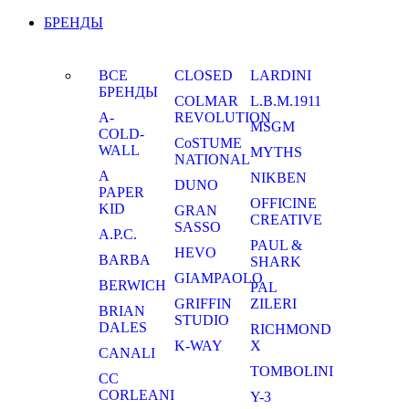
БРЕНДЫ
ВСЕ
CLOSED
LARDINI
БРЕНДЫ
COLMAR
L.B.M.1911
A-
REVOLUTION
MSGM
COLD-
CoSTUME
WALL
MYTHS
NATIONAL
A
NIKBEN
DUNO
PAPER
OFFICINE
KID
GRAN
CREATIVE
SASSO
A.P.C.
PAUL &
HEVO
BARBA
SHARK
GIAMPAOLO
BERWICH
PAL
GRIFFIN
ZILERI
BRIAN
STUDIO
DALES
RICHMOND
K-WAY
X
CANALI
TOMBOLINI
CC
CORLEANI
Y-3