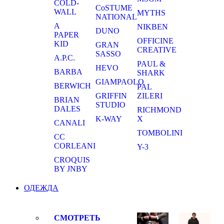
COLD-
CoSTUME
WALL
MYTHS
NATIONAL
A
NIKBEN
DUNO
PAPER
OFFICINE
KID
GRAN
CREATIVE
SASSO
A.P.C.
PAUL &
HEVO
BARBA
SHARK
GIAMPAOLO
BERWICH
PAL
GRIFFIN
ZILERI
BRIAN
STUDIO
DALES
RICHMOND
K-WAY
X
CANALI
TOMBOLINI
CC
CORLEANI
Y-3
CROQUIS
BY JNBY
ОДЕЖДА
СМОТРЕТЬ