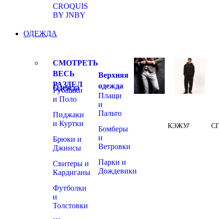
CROQUIS
BY JNBY
ОДЕЖДА
СМОТРЕТЬ
ВЕСЬ
Верхняя
РАЗДЕЛ
одежда
Одежда
Рубашки
Плащи
и Поло
и
Пальто
Пиджаки
и Куртки
КЭЖУАЛ
С
Бомберы
и
Брюки и
Ветровки
Джинсы
Парки и
Свитеры и
Дождевики
Кардиганы
Футболки
и
Толстовки