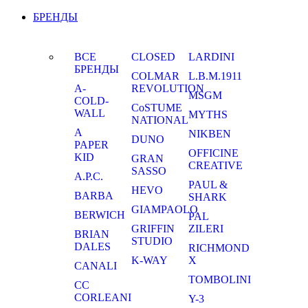
БРЕНДЫ
ВСЕ
CLOSED
LARDINI
БРЕНДЫ
COLMAR
L.B.M.1911
A-
REVOLUTION
MSGM
COLD-
CoSTUME
WALL
MYTHS
NATIONAL
A
NIKBEN
DUNO
PAPER
OFFICINE
KID
GRAN
CREATIVE
SASSO
A.P.C.
PAUL &
HEVO
BARBA
SHARK
GIAMPAOLO
BERWICH
PAL
GRIFFIN
ZILERI
BRIAN
STUDIO
DALES
RICHMOND
K-WAY
X
CANALI
TOMBOLINI
CC
CORLEANI
Y-3