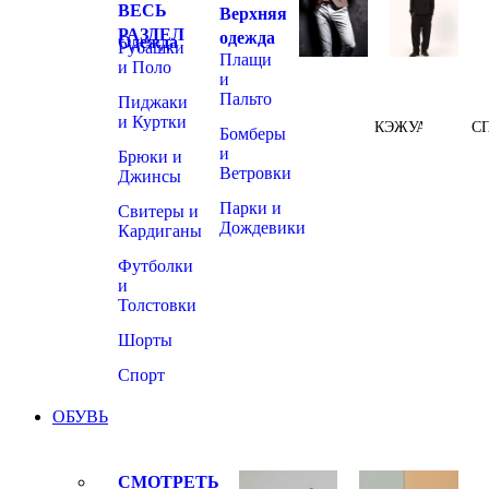
ВЕСЬ
Верхняя
РАЗДЕЛ
одежда
Одежда
Рубашки
Плащи
и Поло
и
Пальто
Пиджаки
и Куртки
КЭЖУАЛ
С
Бомберы
и
Брюки и
Ветровки
Джинсы
Парки и
Свитеры и
Дождевики
Кардиганы
Футболки
и
Толстовки
Шорты
Спорт
ОБУВЬ
СМОТРЕТЬ