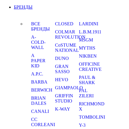
БРЕНДЫ
ВСЕ
CLOSED
LARDINI
БРЕНДЫ
COLMAR
L.B.M.1911
A-
REVOLUTION
MSGM
COLD-
CoSTUME
WALL
MYTHS
NATIONAL
A
NIKBEN
DUNO
PAPER
OFFICINE
KID
GRAN
CREATIVE
SASSO
A.P.C.
PAUL &
HEVO
BARBA
SHARK
GIAMPAOLO
BERWICH
PAL
GRIFFIN
ZILERI
BRIAN
STUDIO
DALES
RICHMOND
K-WAY
X
CANALI
TOMBOLINI
CC
CORLEANI
Y-3