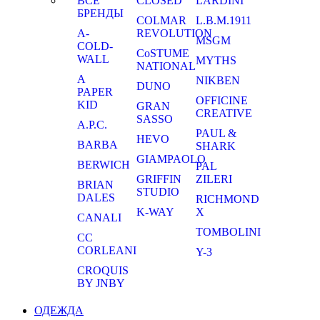
ВСЕ
CLOSED
LARDINI
БРЕНДЫ
COLMAR
L.B.M.1911
A-
REVOLUTION
MSGM
COLD-
CoSTUME
WALL
MYTHS
NATIONAL
A
NIKBEN
DUNO
PAPER
OFFICINE
KID
GRAN
CREATIVE
SASSO
A.P.C.
PAUL &
HEVO
BARBA
SHARK
GIAMPAOLO
BERWICH
PAL
GRIFFIN
ZILERI
BRIAN
STUDIO
DALES
RICHMOND
K-WAY
X
CANALI
TOMBOLINI
CC
CORLEANI
Y-3
CROQUIS
BY JNBY
ОДЕЖДА