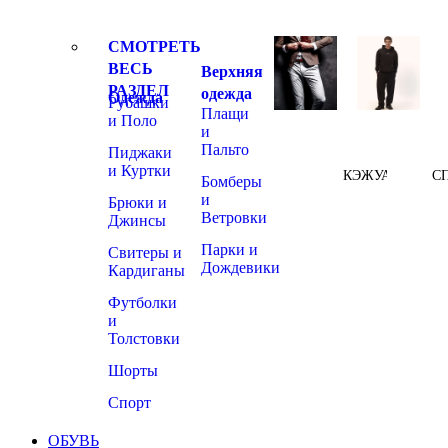
СМОТРЕТЬ
ВЕСЬ
Верхняя
РАЗДЕЛ
одежда
Одежда
Рубашки
Плащи
и Поло
и
Пальто
Пиджаки
и Куртки
КЭЖУАЛ
С
Бомберы
и
Брюки и
Ветровки
Джинсы
Парки и
Свитеры и
Дождевики
Кардиганы
Футболки
и
Толстовки
Шорты
Спорт
ОБУВЬ