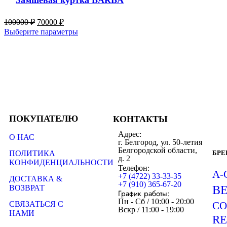
100000
₽
70000
₽
Выберите параметры
ПОКУПАТЕЛЮ
КОНТАКТЫ
Адрес:
О НАС
г. Белгород, ул. 50-летия
Белгородской области,
ПОЛИТИКА
БР
д. 2
КОНФИДЕНЦИАЛЬНОСТИ
Телефон:
A-
+7 (4722) 33-33-35
ДОСТАВКА &
+7 (910) 365-67-20
ВОЗВРАТ
B
График работы:
Пн - Сб / 10:00 - 20:00
СВЯЗАТЬСЯ С
CO
Вскр / 11:00 - 19:00
НАМИ
R