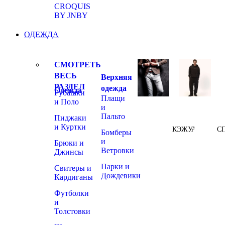
CROQUIS
BY JNBY
ОДЕЖДА
СМОТРЕТЬ
ВЕСЬ
Верхняя
РАЗДЕЛ
одежда
Одежда
Рубашки
Плащи
и Поло
и
Пальто
Пиджаки
и Куртки
КЭЖУАЛ
С
Бомберы
и
Брюки и
Ветровки
Джинсы
Парки и
Свитеры и
Дождевики
Кардиганы
Футболки
и
Толстовки