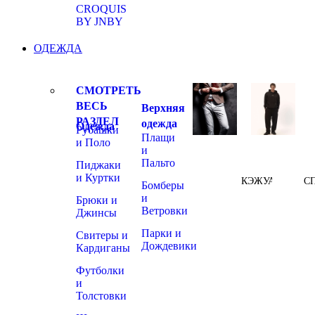
CROQUIS
BY JNBY
ОДЕЖДА
СМОТРЕТЬ
ВЕСЬ
Верхняя
РАЗДЕЛ
одежда
Одежда
Рубашки
Плащи
и Поло
и
Пальто
Пиджаки
и Куртки
КЭЖУАЛ
С
Бомберы
и
Брюки и
Ветровки
Джинсы
Парки и
Свитеры и
Дождевики
Кардиганы
Футболки
и
Толстовки