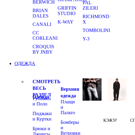
BERWICH
PAL
GRIFFIN
ZILERI
BRIAN
STUDIO
DALES
RICHMOND
K-WAY
X
CANALI
TOMBOLINI
CC
CORLEANI
Y-3
CROQUIS
BY JNBY
ОДЕЖДА
СМОТРЕТЬ
ВЕСЬ
Верхняя
РАЗДЕЛ
одежда
Одежда
Рубашки
Плащи
и Поло
и
Пальто
Пиджаки
и Куртки
КЭЖУАЛ
С
Бомберы
и
Брюки и
Ветровки
Джинсы