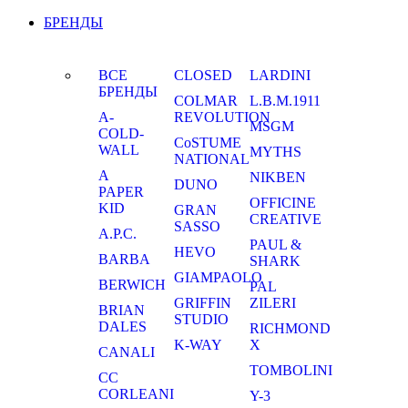
БРЕНДЫ
ВСЕ
CLOSED
LARDINI
БРЕНДЫ
COLMAR
L.B.M.1911
A-
REVOLUTION
MSGM
COLD-
CoSTUME
WALL
MYTHS
NATIONAL
A
NIKBEN
DUNO
PAPER
OFFICINE
KID
GRAN
CREATIVE
SASSO
A.P.C.
PAUL &
HEVO
BARBA
SHARK
GIAMPAOLO
BERWICH
PAL
GRIFFIN
ZILERI
BRIAN
STUDIO
DALES
RICHMOND
K-WAY
X
CANALI
TOMBOLINI
CC
CORLEANI
Y-3