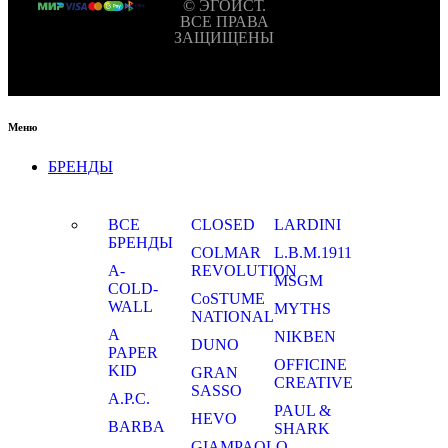
© ЭГОИСТ.
ВСЕ ПРАВА
ЗАЩИЩЕНЫ
Меню
БРЕНДЫ
ВСЕ
CLOSED
LARDINI
БРЕНДЫ
COLMAR
L.B.M.1911
A-
REVOLUTION
MSGM
COLD-
CoSTUME
WALL
MYTHS
NATIONAL
A
NIKBEN
DUNO
PAPER
OFFICINE
KID
GRAN
CREATIVE
SASSO
A.P.C.
PAUL &
HEVO
BARBA
SHARK
GIAMPAOLO