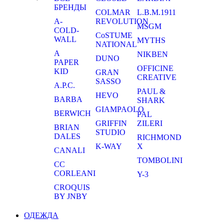
БРЕНДЫ
COLMAR
L.B.M.1911
A-
REVOLUTION
MSGM
COLD-
CoSTUME
WALL
MYTHS
NATIONAL
A
NIKBEN
DUNO
PAPER
OFFICINE
KID
GRAN
CREATIVE
SASSO
A.P.C.
PAUL &
HEVO
BARBA
SHARK
GIAMPAOLO
BERWICH
PAL
GRIFFIN
ZILERI
BRIAN
STUDIO
DALES
RICHMOND
K-WAY
X
CANALI
TOMBOLINI
CC
CORLEANI
Y-3
CROQUIS
BY JNBY
ОДЕЖДА