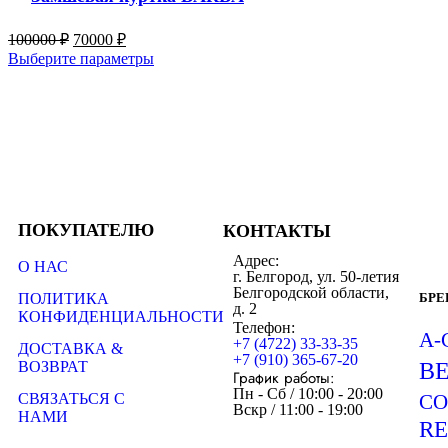
100000
₽
70000
₽
Выберите параметры
ПОКУПАТЕЛЮ
КОНТАКТЫ
Адрес:
О НАС
г. Белгород, ул. 50-летия
Белгородской области,
ПОЛИТИКА
БР
д. 2
КОНФИДЕНЦИАЛЬНОСТИ
Телефон:
A-
+7 (4722) 33-33-35
ДОСТАВКА &
+7 (910) 365-67-20
ВОЗВРАТ
B
График работы:
Пн - Сб / 10:00 - 20:00
СВЯЗАТЬСЯ С
CO
Вскр / 11:00 - 19:00
НАМИ
R