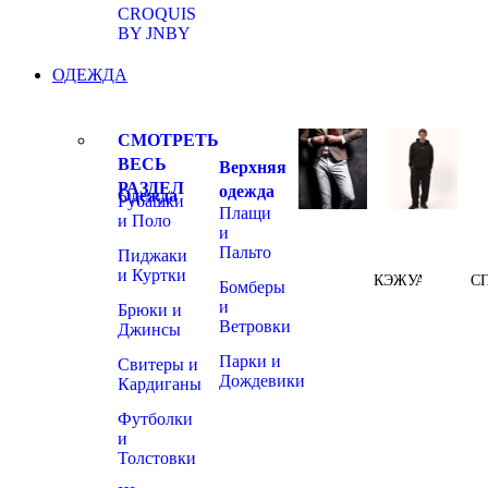
CROQUIS
BY JNBY
ОДЕЖДА
СМОТРЕТЬ
ВЕСЬ
Верхняя
РАЗДЕЛ
одежда
Одежда
Рубашки
Плащи
и Поло
и
Пальто
Пиджаки
и Куртки
КЭЖУАЛ
С
Бомберы
и
Брюки и
Ветровки
Джинсы
Парки и
Свитеры и
Дождевики
Кардиганы
Футболки
и
Толстовки