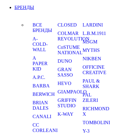
БРЕНДЫ
ВСЕ
CLOSED
LARDINI
БРЕНДЫ
COLMAR
L.B.M.1911
A-
REVOLUTION
MSGM
COLD-
CoSTUME
WALL
MYTHS
NATIONAL
A
NIKBEN
DUNO
PAPER
OFFICINE
KID
GRAN
CREATIVE
SASSO
A.P.C.
PAUL &
HEVO
BARBA
SHARK
GIAMPAOLO
BERWICH
PAL
GRIFFIN
ZILERI
BRIAN
STUDIO
DALES
RICHMOND
K-WAY
X
CANALI
TOMBOLINI
CC
CORLEANI
Y-3