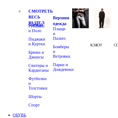
СМОТРЕТЬ
ВЕСЬ
Верхняя
РАЗДЕЛ
одежда
Одежда
Рубашки
Плащи
и Поло
и
Пальто
Пиджаки
и Куртки
КЭЖУАЛ
С
Бомберы
и
Брюки и
Ветровки
Джинсы
Парки и
Свитеры и
Дождевики
Кардиганы
Футболки
и
Толстовки
Шорты
Спорт
ОБУВЬ