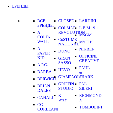
БРЕНДЫ
ВСЕ
CLOSED
LARDINI
БРЕНДЫ
COLMAR
L.B.M.1911
A-
REVOLUTION
MSGM
COLD-
CoSTUME
WALL
MYTHS
NATIONAL
A
NIKBEN
DUNO
PAPER
OFFICINE
KID
GRAN
CREATIVE
SASSO
A.P.C.
PAUL
HEVO
BARBA
&
GIAMPAOLO
SHARK
BERWICH
GRIFFIN
PAL
BRIAN
STUDIO
ZILERI
DALES
K-
RICHMOND
CANALI
WAY
X
CC
TOMBOLINI
CORLEANI