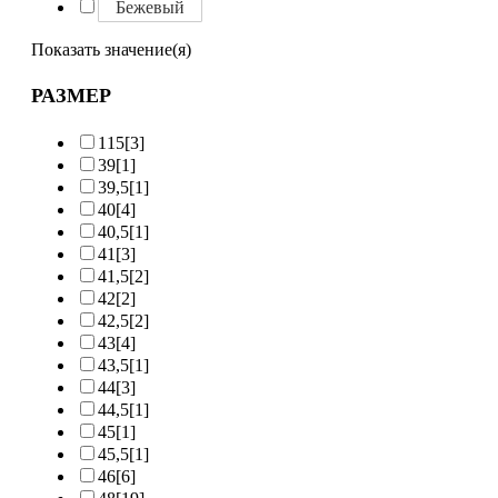
Бежевый
Показать значение(я)
РАЗМЕР
115
[3]
39
[1]
39,5
[1]
40
[4]
40,5
[1]
41
[3]
41,5
[2]
42
[2]
42,5
[2]
43
[4]
43,5
[1]
44
[3]
44,5
[1]
45
[1]
45,5
[1]
46
[6]