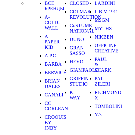
ВСЕ
CLOSED
LARDINI
БРЕНДЫ
COLMAR
L.B.M.1911
A-
REVOLUTION
MSGM
COLD-
CoSTUME
WALL
MYTHS
NATIONAL
A
NIKBEN
DUNO
PAPER
OFFICINE
KID
GRAN
CREATIVE
SASSO
A.P.C.
PAUL
HEVO
BARBA
&
GIAMPAOLO
SHARK
BERWICH
GRIFFIN
PAL
BRIAN
STUDIO
ZILERI
DALES
K-
RICHMOND
CANALI
WAY
X
CC
TOMBOLINI
CORLEANI
Y-3
CROQUIS
BY
JNBY