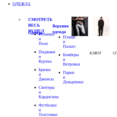
ОДЕЖДА
СМОТРЕТЬ
ВЕСЬ
Верхняя
РАЗДЕЛ
одежда
Одежда
Рубашки
Плащи
и
и
Поло
Пальто
Пиджаки
КЭЖУАЛ
С
Бомберы
и
и
Куртки
Ветровки
Брюки
Парки
и
и
Джинсы
Дождевики
Свитеры
и
Кардиганы
Футболки
и
Толстовки