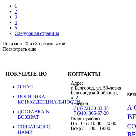
1
2
3
4
5
Следующая страница
Показано 20 из 85 результатов
Посмотреть еще
ПОКУПАТЕЛЮ
КОНТАКТЫ
Адрес:
О НАС
г. Белгород, ул. 50-летия
Белгородской области,
БР
ПОЛИТИКА
д. 2
КОНФИДЕНЦИАЛЬНОСТИ
Телефон:
A-
+7 (4722) 33-33-35
ДОСТАВКА &
+7 (910) 365-67-20
B
ВОЗВРАТ
График работы:
Пн - Сб / 10:00 - 20:00
CO
СВЯЗАТЬСЯ С
Вскр / 11:00 - 19:00
НАМИ
R