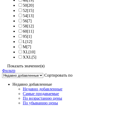
48
[19]
50
[20]
52
[15]
54
[13]
56
[7]
58
[12]
60
[11]
95
[1]
L
[12]
M
[7]
XL
[10]
XXL
[5]
Показать значение(я)
Фильтр
Сортировать по
Недавно добавленные
Недавно добавленные
Самые продаваемые
По возрастанию цены
По убыванию цены