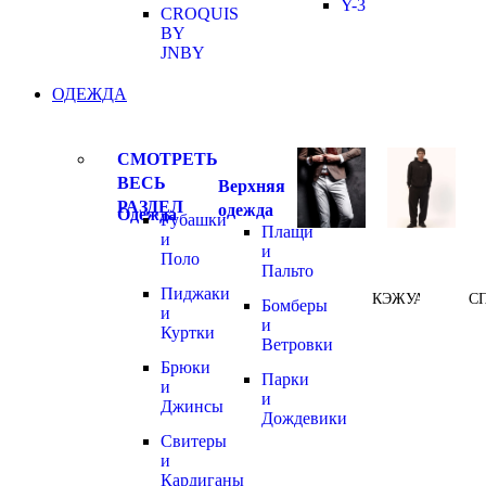
Y-3
CROQUIS
BY
JNBY
ОДЕЖДА
СМОТРЕТЬ
ВЕСЬ
Верхняя
РАЗДЕЛ
одежда
Одежда
Рубашки
Плащи
и
и
Поло
Пальто
Пиджаки
КЭЖУАЛ
С
Бомберы
и
и
Куртки
Ветровки
Брюки
Парки
и
и
Джинсы
Дождевики
Свитеры
и
Кардиганы