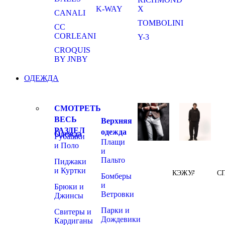
K-WAY
X
CANALI
TOMBOLINI
CC
CORLEANI
Y-3
CROQUIS
BY JNBY
ОДЕЖДА
СМОТРЕТЬ
ВЕСЬ
Верхняя
РАЗДЕЛ
одежда
Одежда
Рубашки
Плащи
и Поло
и
Пальто
Пиджаки
и Куртки
КЭЖУАЛ
С
Бомберы
и
Брюки и
Ветровки
Джинсы
Парки и
Свитеры и
Дождевики
Кардиганы