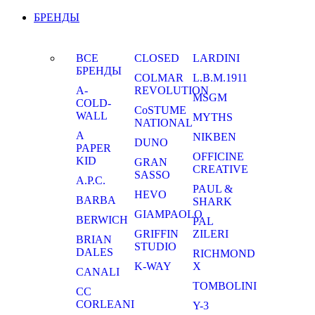
БРЕНДЫ
ВСЕ
CLOSED
LARDINI
БРЕНДЫ
COLMAR
L.B.M.1911
A-
REVOLUTION
MSGM
COLD-
CoSTUME
WALL
MYTHS
NATIONAL
A
NIKBEN
DUNO
PAPER
OFFICINE
KID
GRAN
CREATIVE
SASSO
A.P.C.
PAUL &
HEVO
BARBA
SHARK
GIAMPAOLO
BERWICH
PAL
GRIFFIN
ZILERI
BRIAN
STUDIO
DALES
RICHMOND
K-WAY
X
CANALI
TOMBOLINI
CC
CORLEANI
Y-3