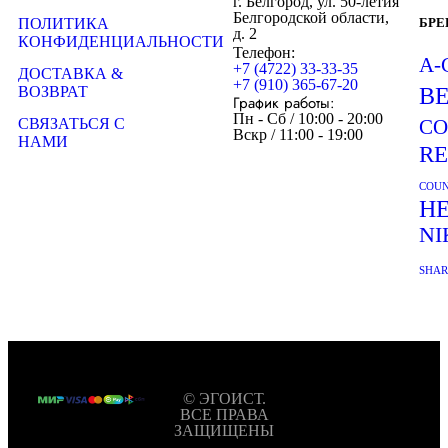
г. Белгород, ул. 50-летия
Белгородской области,
ПОЛИТИКА
БР
д. 2
КОНФИДЕНЦИАЛЬНОСТИ
Телефон:
A-
+7 (4722) 33-33-35
ДОСТАВКА &
+7 (910) 365-67-20
ВОЗВРАТ
B
График работы:
Пн - Сб / 10:00 - 20:00
СВЯЗАТЬСЯ С
CO
Вскр / 11:00 - 19:00
НАМИ
R
COUN
H
NI
SHA
© ЭГОИСТ.
ВСЕ ПРАВА
ЗАЩИЩЕНЫ