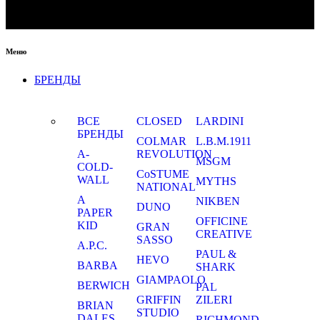
Меню
БРЕНДЫ
ВСЕ
CLOSED
LARDINI
БРЕНДЫ
COLMAR
L.B.M.1911
A-
REVOLUTION
MSGM
COLD-
CoSTUME
WALL
MYTHS
NATIONAL
A
NIKBEN
DUNO
PAPER
OFFICINE
KID
GRAN
CREATIVE
SASSO
A.P.C.
PAUL &
HEVO
BARBA
SHARK
GIAMPAOLO
BERWICH
PAL
GRIFFIN
ZILERI
BRIAN
STUDIO
DALES
RICHMOND