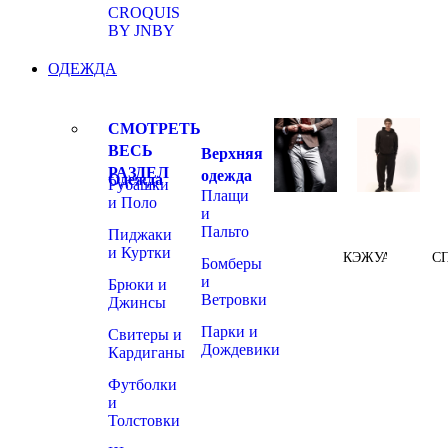
CROQUIS
BY JNBY
ОДЕЖДА
СМОТРЕТЬ
ВЕСЬ
Верхняя
РАЗДЕЛ
одежда
Одежда
Рубашки
Плащи
и Поло
и
Пальто
Пиджаки
и Куртки
КЭЖУАЛ
С
Бомберы
и
Брюки и
Ветровки
Джинсы
Парки и
Свитеры и
Дождевики
Кардиганы
Футболки
и
Толстовки