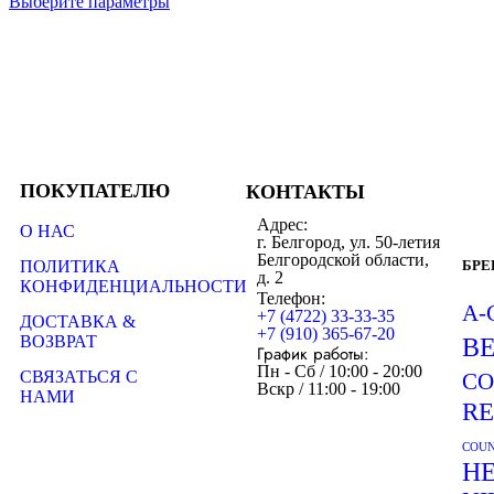
Выберите параметры
ПОКУПАТЕЛЮ
КОНТАКТЫ
Адрес:
О НАС
г. Белгород, ул. 50-летия
Белгородской области,
ПОЛИТИКА
БР
д. 2
КОНФИДЕНЦИАЛЬНОСТИ
Телефон:
A-
+7 (4722) 33-33-35
ДОСТАВКА &
+7 (910) 365-67-20
ВОЗВРАТ
B
График работы:
Пн - Сб / 10:00 - 20:00
СВЯЗАТЬСЯ С
CO
Вскр / 11:00 - 19:00
НАМИ
R
COUN
H