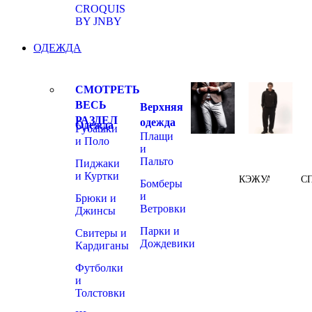
CROQUIS
BY JNBY
ОДЕЖДА
СМОТРЕТЬ
ВЕСЬ
Верхняя
РАЗДЕЛ
одежда
Одежда
Рубашки
Плащи
и Поло
и
Пальто
Пиджаки
и Куртки
КЭЖУАЛ
С
Бомберы
и
Брюки и
Ветровки
Джинсы
Парки и
Свитеры и
Дождевики
Кардиганы
Футболки
и
Толстовки