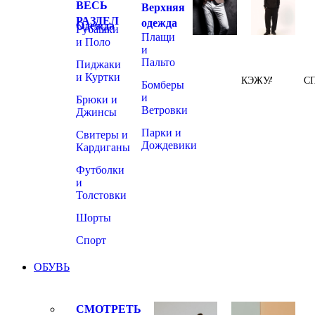
ВЕСЬ
Верхняя
РАЗДЕЛ
одежда
Одежда
Рубашки
Плащи
и Поло
и
Пальто
Пиджаки
и Куртки
КЭЖУАЛ
С
Бомберы
и
Брюки и
Ветровки
Джинсы
Парки и
Свитеры и
Дождевики
Кардиганы
Футболки
и
Толстовки
Шорты
Спорт
ОБУВЬ
СМОТРЕТЬ