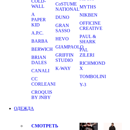
COLD-
CoSTUME
WALL
MYTHS
NATIONAL
A
NIKBEN
DUNO
PAPER
OFFICINE
KID
GRAN
CREATIVE
SASSO
A.P.C.
PAUL &
HEVO
BARBA
SHARK
GIAMPAOLO
BERWICH
PAL
GRIFFIN
ZILERI
BRIAN
STUDIO
DALES
RICHMOND
K-WAY
X
CANALI
TOMBOLINI
CC
CORLEANI
Y-3
CROQUIS
BY JNBY
ОДЕЖДА
СМОТРЕТЬ