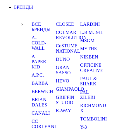
БРЕНДЫ
ВСЕ
CLOSED
LARDINI
БРЕНДЫ
COLMAR
L.B.M.1911
A-
REVOLUTION
MSGM
COLD-
CoSTUME
WALL
MYTHS
NATIONAL
A
NIKBEN
DUNO
PAPER
OFFICINE
KID
GRAN
CREATIVE
SASSO
A.P.C.
PAUL &
HEVO
BARBA
SHARK
GIAMPAOLO
BERWICH
PAL
GRIFFIN
ZILERI
BRIAN
STUDIO
DALES
RICHMOND
K-WAY
X
CANALI
TOMBOLINI
CC
CORLEANI
Y-3