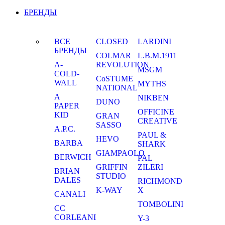
БРЕНДЫ
ВСЕ
CLOSED
LARDINI
БРЕНДЫ
COLMAR
L.B.M.1911
A-
REVOLUTION
MSGM
COLD-
CoSTUME
WALL
MYTHS
NATIONAL
A
NIKBEN
DUNO
PAPER
OFFICINE
KID
GRAN
CREATIVE
SASSO
A.P.C.
PAUL &
HEVO
BARBA
SHARK
GIAMPAOLO
BERWICH
PAL
GRIFFIN
ZILERI
BRIAN
STUDIO
DALES
RICHMOND
K-WAY
X
CANALI
TOMBOLINI
CC
CORLEANI
Y-3