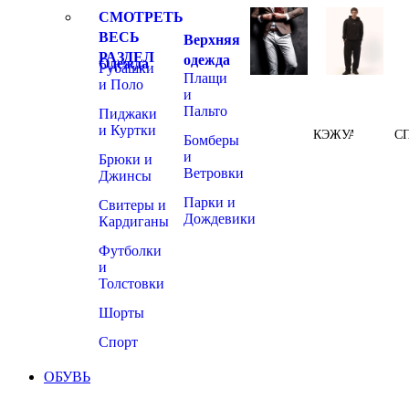
СМОТРЕТЬ
ВЕСЬ
Верхняя
РАЗДЕЛ
одежда
Одежда
Рубашки
Плащи
и Поло
и
Пальто
Пиджаки
и Куртки
КЭЖУАЛ
С
Бомберы
и
Брюки и
Ветровки
Джинсы
Парки и
Свитеры и
Дождевики
Кардиганы
Футболки
и
Толстовки
Шорты
Спорт
ОБУВЬ