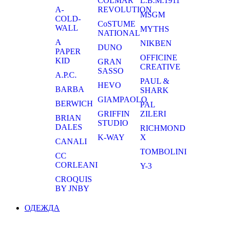
COLMAR
L.B.M.1911
A-
REVOLUTION
MSGM
COLD-
CoSTUME
WALL
MYTHS
NATIONAL
A
NIKBEN
DUNO
PAPER
OFFICINE
KID
GRAN
CREATIVE
SASSO
A.P.C.
PAUL &
HEVO
BARBA
SHARK
GIAMPAOLO
BERWICH
PAL
GRIFFIN
ZILERI
BRIAN
STUDIO
DALES
RICHMOND
K-WAY
X
CANALI
TOMBOLINI
CC
CORLEANI
Y-3
CROQUIS
BY JNBY
ОДЕЖДА