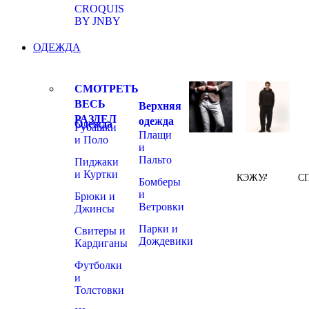
CROQUIS
BY JNBY
ОДЕЖДА
СМОТРЕТЬ
ВЕСЬ
Верхняя
РАЗДЕЛ
одежда
Одежда
Рубашки
Плащи
и Поло
и
Пальто
Пиджаки
и Куртки
КЭЖУАЛ
С
Бомберы
и
Брюки и
Ветровки
Джинсы
Парки и
Свитеры и
Дождевики
Кардиганы
Футболки
и
Толстовки