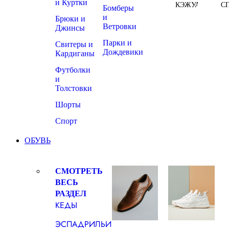
и Куртки
КЭЖУАЛ
С
Бомберы
и
Брюки и
Ветровки
Джинсы
Парки и
Свитеры и
Дождевики
Кардиганы
Футболки
и
Толстовки
Шорты
Спорт
ОБУВЬ
СМОТРЕТЬ
ВЕСЬ
РАЗДЕЛ
КЕДЫ
ЭСПАДРИЛЬИ