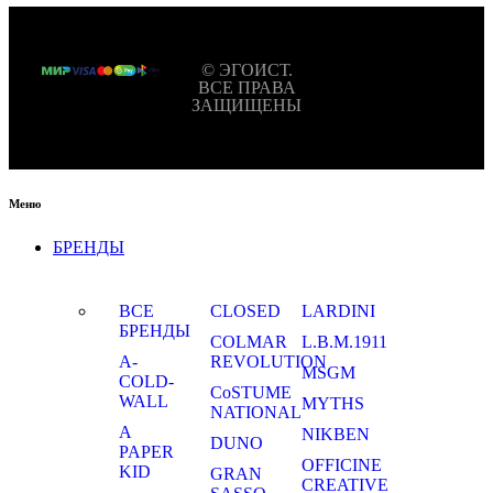
© ЭГОИСТ.
ВСЕ ПРАВА
ЗАЩИЩЕНЫ
Меню
БРЕНДЫ
ВСЕ
CLOSED
LARDINI
БРЕНДЫ
COLMAR
L.B.M.1911
A-
REVOLUTION
MSGM
COLD-
CoSTUME
WALL
MYTHS
NATIONAL
A
NIKBEN
DUNO
PAPER
OFFICINE
KID
GRAN
CREATIVE