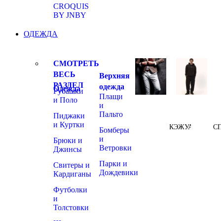
CROQUIS
BY JNBY
ОДЕЖДА
СМОТРЕТЬ
ВЕСЬ
Верхняя
РАЗДЕЛ
одежда
Одежда
Рубашки
Плащи
и Поло
и
Пальто
Пиджаки
и Куртки
КЭЖУАЛ
С
Бомберы
и
Брюки и
Ветровки
Джинсы
Парки и
Свитеры и
Дождевики
Кардиганы
Футболки
и
Толстовки