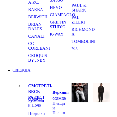
SASSO
A.P.C.
PAUL &
HEVO
BARBA
SHARK
GIAMPAOLO
BERWICH
PAL
GRIFFIN
ZILERI
BRIAN
STUDIO
DALES
RICHMOND
K-WAY
X
CANALI
TOMBOLINI
CC
CORLEANI
Y-3
CROQUIS
BY JNBY
ОДЕЖДА
СМОТРЕТЬ
ВЕСЬ
Верхняя
РАЗДЕЛ
одежда
Одежда
Рубашки
Плащи
и Поло
и
Пальто
Пиджаки