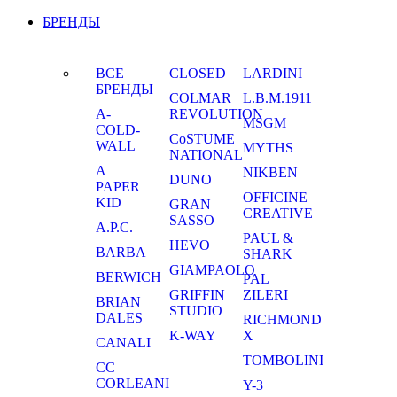
БРЕНДЫ
ВСЕ
CLOSED
LARDINI
БРЕНДЫ
COLMAR
L.B.M.1911
A-
REVOLUTION
MSGM
COLD-
CoSTUME
WALL
MYTHS
NATIONAL
A
NIKBEN
DUNO
PAPER
OFFICINE
KID
GRAN
CREATIVE
SASSO
A.P.C.
PAUL &
HEVO
BARBA
SHARK
GIAMPAOLO
BERWICH
PAL
GRIFFIN
ZILERI
BRIAN
STUDIO
DALES
RICHMOND
K-WAY
X
CANALI
TOMBOLINI
CC
CORLEANI
Y-3