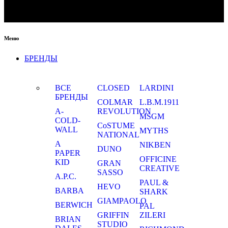
Меню
БРЕНДЫ
ВСЕ
CLOSED
LARDINI
БРЕНДЫ
COLMAR
L.B.M.1911
A-
REVOLUTION
MSGM
COLD-
CoSTUME
WALL
MYTHS
NATIONAL
A
NIKBEN
DUNO
PAPER
OFFICINE
KID
GRAN
CREATIVE
SASSO
A.P.C.
PAUL &
HEVO
BARBA
SHARK
GIAMPAOLO
BERWICH
PAL
GRIFFIN
ZILERI
BRIAN
STUDIO