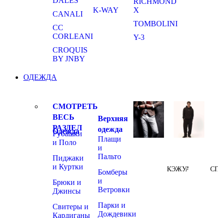
DALES
RICHMOND
K-WAY
X
CANALI
TOMBOLINI
CC
CORLEANI
Y-3
CROQUIS
BY JNBY
ОДЕЖДА
СМОТРЕТЬ
ВЕСЬ
Верхняя
РАЗДЕЛ
одежда
Одежда
Рубашки
Плащи
и Поло
и
Пальто
Пиджаки
и Куртки
КЭЖУАЛ
С
Бомберы
и
Брюки и
Ветровки
Джинсы
Парки и
Свитеры и
Дождевики
Кардиганы