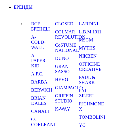
БРЕНДЫ
ВСЕ
CLOSED
LARDINI
БРЕНДЫ
COLMAR
L.B.M.1911
A-
REVOLUTION
MSGM
COLD-
CoSTUME
WALL
MYTHS
NATIONAL
A
NIKBEN
DUNO
PAPER
OFFICINE
KID
GRAN
CREATIVE
SASSO
A.P.C.
PAUL &
HEVO
BARBA
SHARK
GIAMPAOLO
BERWICH
PAL
GRIFFIN
ZILERI
BRIAN
STUDIO
DALES
RICHMOND
K-WAY
X
CANALI
TOMBOLINI
CC
CORLEANI
Y-3