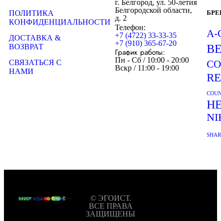
г. Белгород, ул. 50-летия
Белгородской области,
ПОЛИТИКА
БР
д. 2
КОНФИДЕНЦИАЛЬНОСТИ
Телефон:
A-
+7 (4722) 33-33-35
ДОСТАВКА &
+7 (910) 365-67-20
ВОЗВРАТ
B
График работы:
Пн - Сб / 10:00 - 20:00
СВЯЗАТЬСЯ С
CO
Вскр / 11:00 - 19:00
НАМИ
R
COUN
H
NI
SHA
© ЭГОИСТ.
ВСЕ ПРАВА
ЗАЩИЩЕНЫ