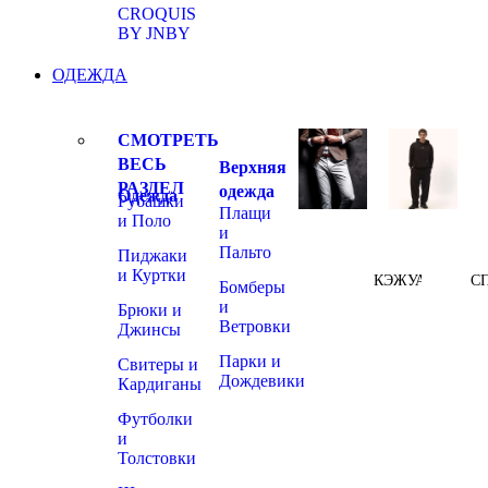
CROQUIS
BY JNBY
ОДЕЖДА
СМОТРЕТЬ
ВЕСЬ
Верхняя
РАЗДЕЛ
одежда
Одежда
Рубашки
Плащи
и Поло
и
Пальто
Пиджаки
и Куртки
КЭЖУАЛ
С
Бомберы
и
Брюки и
Ветровки
Джинсы
Парки и
Свитеры и
Дождевики
Кардиганы
Футболки
и
Толстовки