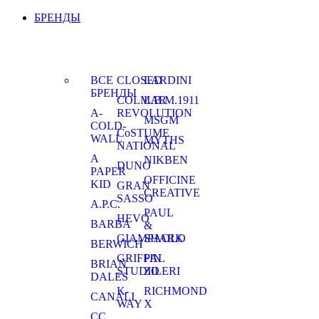
БРЕНДЫ
ВСЕ
CLOSED
LARDINI
БРЕНДЫ
COLMAR
L.B.M.1911
A-
REVOLUTION
MSGM
COLD-
CoSTUME
WALL
MYTHS
NATIONAL
A
NIKBEN
DUNO
PAPER
OFFICINE
KID
GRAN
CREATIVE
SASSO
A.P.C.
PAUL
HEVO
BARBA
&
GIAMPAOLO
SHARK
BERWICH
GRIFFIN
PAL
BRIAN
STUDIO
ZILERI
DALES
K-
RICHMOND
CANALI
WAY
X
CC