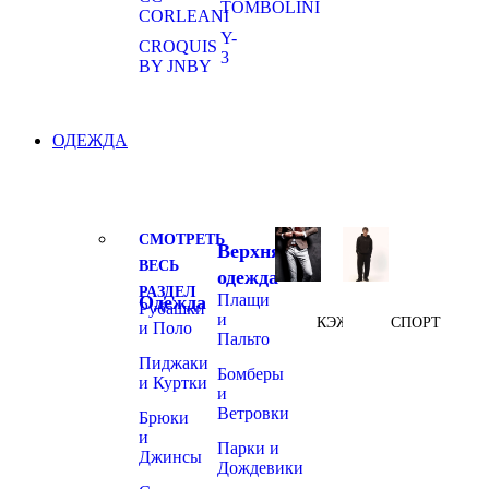
TOMBOLINI
CORLEANI
Y-
CROQUIS
3
BY JNBY
ОДЕЖДА
СМОТРЕТЬ
Верхняя
ВЕСЬ
одежда
РАЗДЕЛ
Плащи
Одежда
Рубашки
и
КЭЖУАЛ
СПОРТ
и Поло
Пальто
Пиджаки
Бомберы
и Куртки
и
Ветровки
Брюки
и
Парки и
Джинсы
Дождевики