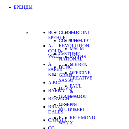
БРЕНДЫ
ВСЕ
CLOSED
LARDINI
БРЕНДЫ
COLMAR
L.B.M.1911
A-
REVOLUTION
MSGM
COLD-
CoSTUME
WALL
MYTHS
NATIONAL
A
NIKBEN
DUNO
PAPER
OFFICINE
KID
GRAN
CREATIVE
SASSO
A.P.C.
PAUL
HEVO
BARBA
&
GIAMPAOLO
SHARK
BERWICH
GRIFFIN
PAL
BRIAN
STUDIO
ZILERI
DALES
K-
RICHMOND
CANALI
WAY
X
CC