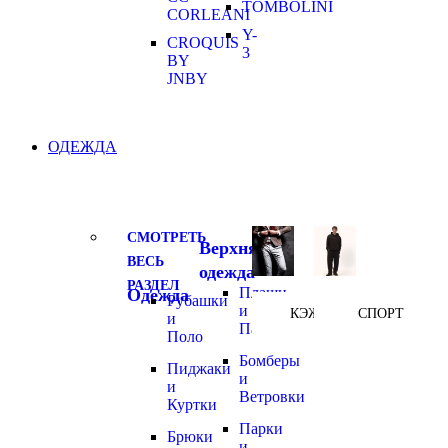
TOMBOLINI
CORLEANI
Y-
CROQUIS
3
BY
JNBY
ОДЕЖДА
СМОТРЕТЬ
Верхняя
ВЕСЬ
одежда
РАЗДЕЛ
Плащи
Одежда
Рубашки
и
КЭЖУАЛ
СПОРТ
и
Пальто
Поло
Бомберы
Пиджаки
и
и
Ветровки
Куртки
Парки
Брюки
и